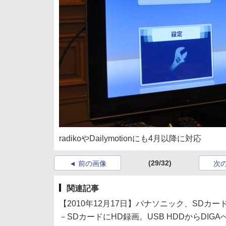
radikoやDailymotionにも4月以降に対応
(29/32)
前の画像
次
関連記事
【2010年12月17日】パナソニック、SDカード/U
－SDカードにHD録画。USB HDDからDIG