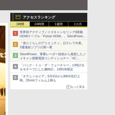
アクセスランキング
1時間
24時間
1週間
1カ月
世界初アクティブノイズキャンセリングII搭載
HDMIケーブル「Pulsar HDMI」。SilentPower
から
「借りぐらしのアリエッティ」日テレで今夜。
3週連続ジブリの第一夜
SilentPower、軍事レーダー技術から着想したノ
イキャン搭載電源コンディショナー「AC
iPurifier2」
「バック・トゥ・ザ・フューチャー」の時計台
をモチーフにした腕時計。1985本限定
「オデュッセイア」9月4日からIMAX先行上
映。35mmフィルム上映も
もっと見る