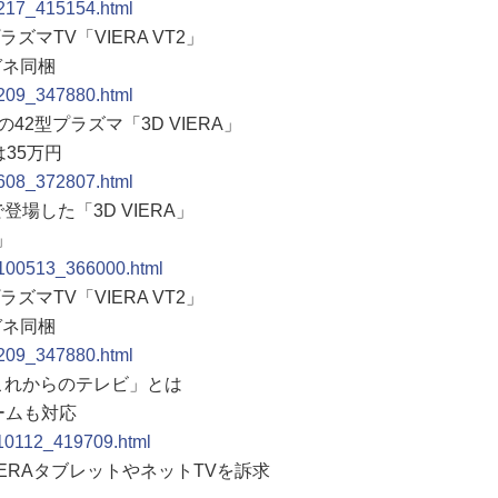
1217_415154.html
ズマTV「VIERA VT2」
ガネ同梱
0209_347880.html
42型プラズマ「3D VIERA」
は35万円
0608_372807.html
登場した「3D VIERA」
」
20100513_366000.html
ズマTV「VIERA VT2」
ガネ同梱
0209_347880.html
「これからのテレビ」とは
ゲームも対応
0110112_419709.html
IERAタブレットやネットTVを訴求