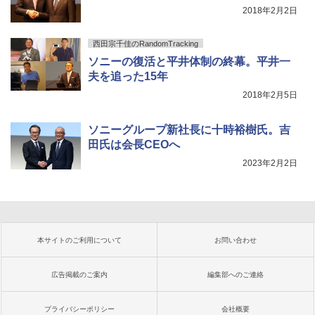
2018年2月2日
西田宗千佳のRandomTracking
ソニーの復活と平井体制の終幕。平井一
夫を追った15年
2018年2月5日
ソニーグループ新社長に十時裕樹氏。吉
田氏は会長CEOへ
2023年2月2日
本サイトのご利用について
お問い合わせ
広告掲載のご案内
編集部へのご連絡
プライバシーポリシー
会社概要