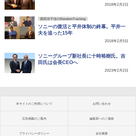
2018年2月2日
西田宗千佳のRandomTracking
ソニーの復活と平井体制の終幕。平井一
夫を追った15年
2018年2月5日
ソニーグループ新社長に十時裕樹氏。吉
田氏は会長CEOへ
2023年2月2日
本サイトのご利用について
お問い合わせ
広告掲載のご案内
編集部へのご連絡
プライバシーポリシー
会社概要