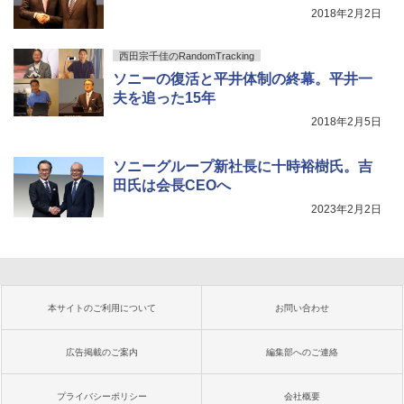
2018年2月2日
西田宗千佳のRandomTracking
ソニーの復活と平井体制の終幕。平井一
夫を追った15年
2018年2月5日
ソニーグループ新社長に十時裕樹氏。吉
田氏は会長CEOへ
2023年2月2日
本サイトのご利用について
お問い合わせ
広告掲載のご案内
編集部へのご連絡
プライバシーポリシー
会社概要