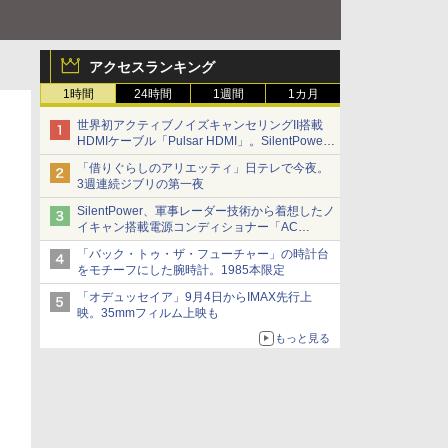
アクセスランキング
1時間
24時間
1週間
1カ月
世界初アクティブノイズキャンセリングII搭載
HDMIケーブル「Pulsar HDMI」。SilentPower
から
「借りぐらしのアリエッティ」日テレで今夜。
3週連続ジブリの第一夜
SilentPower、軍事レーダー技術から着想したノ
イキャン搭載電源コンディショナー「AC
iPurifier2」
「バック・トゥ・ザ・フューチャー」の時計台
をモチーフにした腕時計。1985本限定
「オデュッセイア」9月4日からIMAX先行上
映。35mmフィルム上映も
もっと見る