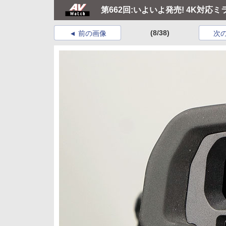
第662回:いよいよ発売! 4K対応
(8/38)
前の画像
次