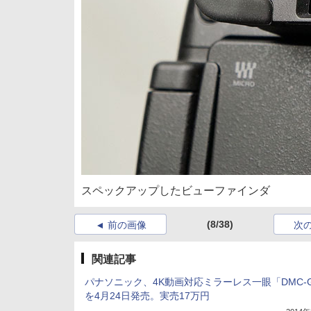
スペックアップしたビューファインダ
(8/38)
前の画像
次
関連記事
パナソニック、4K動画対応ミラーレス一眼「DMC-G
を4月24日発売。実売17万円