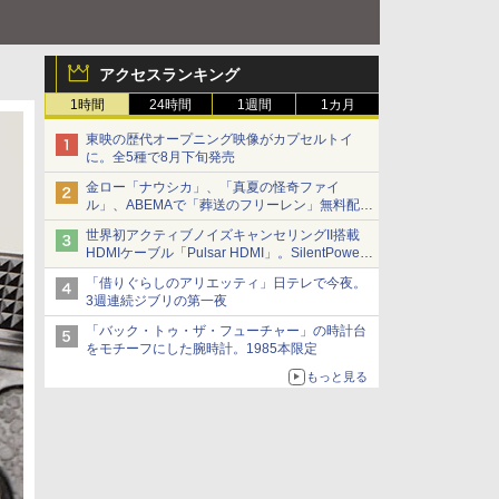
アクセスランキング
1時間
24時間
1週間
1カ月
東映の歴代オープニング映像がカプセルトイ
に。全5種で8月下旬発売
金ロー「ナウシカ」、「真夏の怪奇ファイ
ル」、ABEMAで「葬送のフリーレン」無料配信
など。夏の特番・配信情報
世界初アクティブノイズキャンセリングII搭載
HDMIケーブル「Pulsar HDMI」。SilentPower
から
「借りぐらしのアリエッティ」日テレで今夜。
3週連続ジブリの第一夜
「バック・トゥ・ザ・フューチャー」の時計台
をモチーフにした腕時計。1985本限定
もっと見る