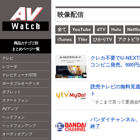
映像配信
全て
YouTube
dTV
Hulu
Netfli
iTunes
TVer
ひかりTV
アクトビラ
商品カテゴリ別
まとめページ一覧
クレカ不要でU-NE
テレビ
コンビニ発売。980円
レコーダ
テレビチューナ/STB
ポータブルオーディオ
読売テレビの無料見逃し
タブレット
ト
スマートフォン
「そこまで言って委員会
AVアンプ
ヘッドフォン
バンダイチャンネル、Wi
ヘッドフォンアンプ
終了
オーディオアンプ