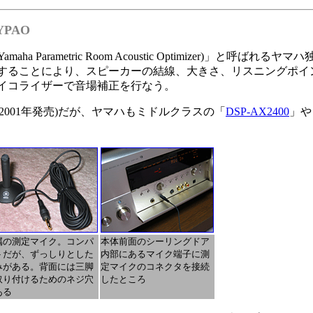
PAO
arametric Room Acoustic Optimizer)」と呼ば
することにより、スピーカーの結線、大きさ、リスニングポイ
クイコライザーで音場補正を行なう。
(2001年発売)だが、ヤマハもミドルクラスの「
DSP-AX2400
」や
属の測定マイク。コンパ
本体前面のシーリングドア
トだが、ずっしりとした
内部にあるマイク端子に測
みがある。背面には三脚
定マイクのコネクタを接続
取り付けるためのネジ穴
したところ
ある