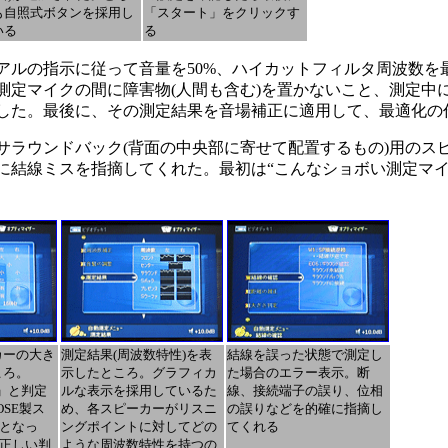
も自照式ボタンを採用し
「スタート」をクリックす
いる
る
の指示に従って音量を50%、ハイカットフィルタ周波数を最大(
測定マイクの間に障害物(人間も含む)を置かないこと、測定中
了した。最後に、その測定結果を音場補正に適用して、最適化の
ラウンドバック(背面の中央部に寄せて配置するもの)用のス
結線ミスを指摘してくれた。最初は“こんなショボい測定マイク
カーの大き
測定結果(周波数特性)を表
結線を誤った状態で測定し
ころ。
示したところ。グラフィカ
た場合のエラー表示。断
大」と判定
ルな表示を採用しているた
線、接続端子の誤り、位相
SE製ス
め、各スピーカーがリスニ
の誤りなどを的確に指摘し
となっ
ングポイントに対してどの
てくれる
正しい判
ような周波数特性を持つの