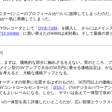
ター(ソニーのプロフィール)がついに故障してしまったのだ
熱が一気に再燃してしまった。
VDレコーダとして「
DVR-710H
」を購入し、さらにはメインス
YST-SW800
」に買い替えた(SW800は未到着)。そして最後の砦と
列
う。まずは、価格的な部分に触れざるをえない。実のところ、プリ
リメイン型のAVアンプで大台の50万円に乗せる価格設定は、か
ことを考えると、大幅な価格アップとなる。
オーディオの世界に位置するはずのものだ。50万円以上の価格
(AVコントロールセンター)と「
DTA-7
」(7chデジタルパワーア
てもよいレベルになる。しかし、ヤマハはあえて一体型で攻め
ハの一体型を高く評価したいところだが、広い部屋とラックス
。