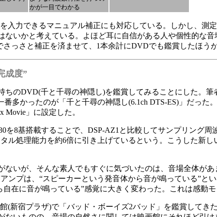
かが一目でわかる
ータを入力できるマニュアル補正にも対応している。しかし、測
はないかと考えている。よほど耳に自信がある人や個性的な音
でさっさと補正を済ませて、1本余計にDVDでも鑑賞したほう
完成度”
のDVD(千と千尋の神隠し)を鑑賞してみることにした。筆
多かったのが「千と千尋の神隠し(6.1ch DTS-ES)」だっ
Ix Movie」に設定した。
S-930を8基搭載することで、DSP-AZ1と比較してサンプリング
ータル処理能力を約6倍に引き上げているという。こうした新し
がないが、そんな素人でもすぐに気づいたのは、音場全体があ
アンプは、“スピーカーという発音体から音が鳴っている”と
から自在に音が鳴っている”感覚に大きく変わった。これは感動
館(新宿プラザ)で「バッド・ボーイズ2バッド」を鑑賞してきた
がないものの、音場の自然さに関しては映画館にそれほど引け