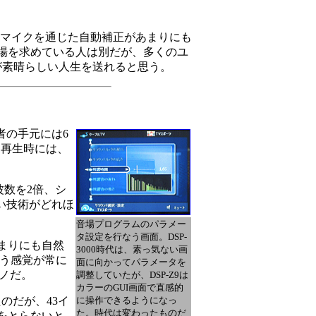
定マイクを通じた自動補正があまりにも
場を求めている人は別だが、多くのユ
が素晴らしい人生を送れると思う。
者の手元には6
た。再生時には、
周波数を2倍、シ
い技術がどれほ
音場プログラムのパラメー
タ設定を行なう画面。DSP-
まりにも自然
3000時代は、素っ気ない画
いう感覚が常に
面に向かってパラメータを
モノだ。
調整していたが、DSP-Z9は
カラーのGUI画面で直感的
のだが、43イ
に操作できるようになっ
た。時代は変わったものだ
をとらないと