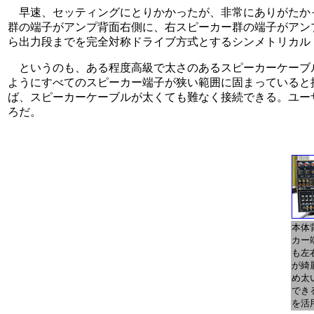
早速、セッティングにとりかかったが、非常にありがたか
群の端子がアンプ背面右側に、右スピーカー群の端子がアンプ
ら出力段までを完全対称ドライブ方式とするシンメトリカル
というのも、ある程度高級で太さのあるスピーカーケーブル(
ようにすべてのスピーカー端子が狭い範囲に固まっていると接
ば、スピーカーケーブルが太くても難なく接続できる。ユーザ
ろだ。
本体
カー
も左
が綺
め太
でき
を活