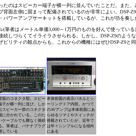
ったのはスピーカー端子が横一列に並んでいたことだ。また、
背面左側に固まって配備されているのが非常によい。DSP-Z
・パワーアンプサーキットを搭載しているが、これが功を奏し
筆者はメートル単価3,000～1万円のものを好んで使っている
続しづらくてイライラさせられる。しかし、DSP-Z9のよう
ビリティの観点からも、これからの機種にはぜひDSP-Z9と
背面のコネクタ類。スピー
本体前面の表示パネルとシ
端子が横一列に並び、しか
ーリングドア内部。かつて
右スピーカー群のコネクタ
のAVアンプは本体前面にあ
麗に分かれている。このた
らゆるツマミやスイッチが
いケーブルでも難なく接続
搭載されていたが、近年で
る。筆者は、バナナプラグ
は年々シンプルになる傾向
用している
にある