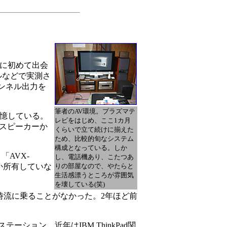
術に初めて出会
ールなどで実測さ
ンネル出力を
筆者のAV環境。プラズマテ
記憶している。
レビをはじめ、ここ1カ月
のスピーカーか
くらいで立て続けに揃えた
ため、比較的旬なシステム
構成となっている。しか
「AVX-
し、電話機あり、こたつあ
しか所有していな
りの部屋なので、やたらと
生活感漂うところが雰囲気
を壊している(笑)
時流に乗ることがなかった。2年ほど前
ョン、近年はIBM ThinkPad関