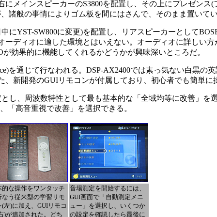
インスピーカーのS3800を配置し、その上にプレゼンス(フロ
なのだが、諸般の事情によりゴム板を間にはさんで、そのまま置いて
中にYST-SW800に変更)を配置し、リアスピーカーとしてBOS
オーディオに適した環境とはいえない。オーディオに詳しい方が
AOが効果的に機能してくれるかどうかが興味深いところだ。
terface)を通じて行なわれる。DSP-AX2400では素っ気ない白黒
た、新開発のGUIリモコンが付属しており、初心者でも簡単に
とし、周波数特性として最も基本的な「全域均等に改善」を選
」、「高音重視で改善」を選択できる。
本的な操作をワンタッチ
音場測定を開始するには、
行なう従来型の学習リモ
GUI画面で「自動測定メニ
(左)に加え、GUIリモコ
ュー」を選択し、いくつか
(右)が追加された。どち
の設定を確認したら最後に