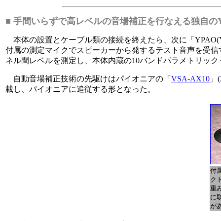
■ 手間いらずで高レベルの音場補正を行なえる独自のY
本体の設置とケーブル類の接続を終えたら、次に「YPAO(Yamaha P
付属の測定マイクでスピーカーから発するテスト音声を受信
ネル間レベルを測定し、本体内蔵の10バンドパラメトリッ
自動音場補正技術の先駆けはパイオニアの「
VSA-AX10
」
載し、パイオニアに追従する形となった。
付
ク
重
に
が