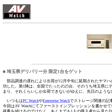
■ 埼玉県デリバリー分 限定1台をゲット
部品調達の遅れにより出荷が12月中旬に延期されたヤマハの
功した。第1陣は、全国でたったの25台、そのうち埼玉県に
まり、それくらいしか出荷できないがゆえに、先日のような
いつもは
PC Watch
や
Enterprise Watch
でストレージ関連の記
今回はAV Watchにてファーストインプレッションを書か
蘊蓄を傾けるのではなく、あくまでも1人の購入者から見たDS