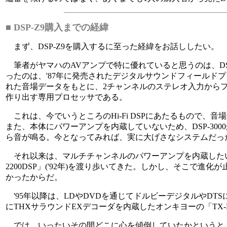
■ DSP-Z9購入までの経緯
まず、DSP-Z9を購入するに至った経緯をお話ししたい。
筆者がヤマハのAVアンプで特に優れていると思うのは、D
ったのは、'87年に発売されたデジタルサウンドフィールドプロセ
れた音場データをもとに、2チャンネルのステレオ入力から
作り出す専用プロセッサである。
これは、今でいうところのHi-Fi DSPにあたるもので、音
また、本体にパワーアンプを内蔵していないため、DSP-30
ら音が鳴る。今となってみれば、実に大げさなシステムだっ
それ以来は、マルチチャンネルのパワーアンプを内蔵したいわゆる現
2200DSP」('92年)を渡り歩いてきた。しかし、そこで
かったからだ。
'95年以降は、LDやDVDを通じてドルビーデジタルやD
にTHXサラウンドEXデコーダを内蔵したオンキヨーの「TX
では、いったいその間どこに心を傾倒していたかというと、言わず