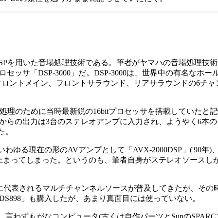
SPを用いた音場処理技術である。筆者がヤマハの音場処理技
ッサ「DSP-3000」だ。DSP-3000は、世界中の有名なホ
フロントメイン、フロントサラウンド、リアサラウンドの6チャ
場処理のために当時最新鋭の16bitプロセッサを搭載していたと
00からの出力は3台のステレオアンプに入力され、ようやく6本
た。
在の形のAVアンプとして「AVX-2000DSP」('90年)、
進化が止まってしまった。というのも、筆者自身がステレオソース
TSに代表されるマルチチャンネルソースが普及してきたが、その
-DS898」も購入したが、あまり真面目には使っていない。
もがなコンピュータ(古くは自作パーツとSunのSPARCステーシ