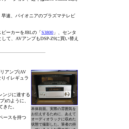
。早速、パイオニアのプラズマテレビ
ピーカーをJBLの「
S3800
」、センタ
して、AVアンプもDSP-Z9に買い替え
アンプ(AV
なりイレギュラ
レンジに達する
ンプ)のように、
てきた。
本体前面。実際の雰囲気を
お伝えするために、あえて
ペースを持つ
オーディオラックに収めた
状態で撮影した。筆者の持