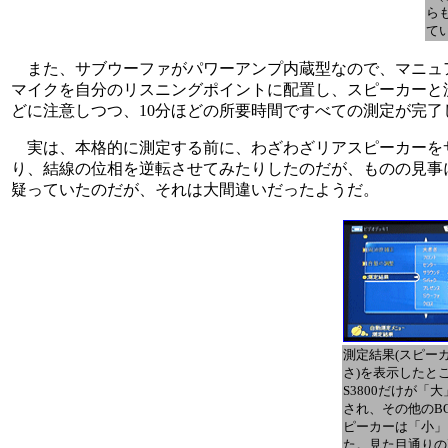
ら
て
また、サブウーファがパワーアンプ内蔵型なので、マニュアル
マイクを自分のリスニングポイントに配置し、スピーカーと
どに注意しつつ、10分ほどの所要時間ですべての測定が完
実は、本格的に測定する前に、わざわざリアスピーカーをサ
り、結線の位相を逆転させてみたりしたのだが、ものの見事に
疑っていたのだが、それは大間違いだったようだ。
測定結果(スピー
さ)を表示したと
S3800だけが「
され、その他のBO
ピーカーは「小」
た。見た目通りの