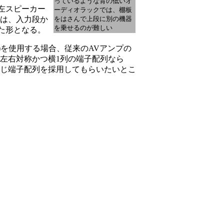
っているような背の低いオ
左スピーカー
ーディオラックでは、棚板
9は、入力段か
をはさんで上段に別の機器
を乗せるのが難しい
た形となる。
)を使用する場合、従来のAVアンプの
な左右対称かつ横1列の端子配列なら
同じ端子配列を採用してもらいたいとこ