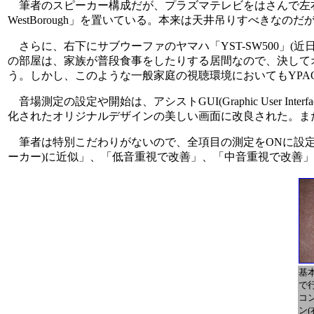
筆者のスピーカー構成だが、プラズマテレビをはさんで左右にメ
WestBorough」を置いている。本来は天井吊りすべき
さらに、右下にサブウーファのヤマハ「YST-SW500」(近日
の部屋は、家族が普段食事をしたりする居間なので、決して
う。しかし、このような一般家庭の視聴環境においてもYP
音場測定の設定や開始は、アシストGUI(Graphic User In
化されたオリジナルデザインの美しい画面に改良された。ま
筆者は特別こだわりがないので、全項目の測定をONに設定
ーカー)に近似」、「低音重視で改善」、「中音重視で改善
基
で
コン
ン