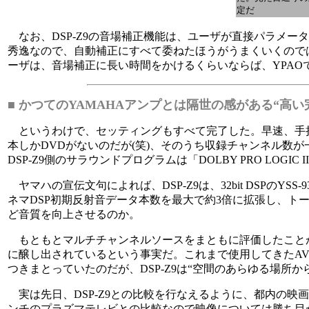
定だ
なお、DSP-Z9の音場補正機能は、ユーザが直接パラメ
秀逸なので、自動補正にすべて委ねたほうがうまくいくので
ーザは、音場補正に長い時間をかけるくらいならば、YPAO
■ かつてのYAMAHAアンプとは隔世の感がある“高い
というわけで、セッティングもすべて完了した。早速、手持ち
本しかDVDがないのだが(笑)、そのうち収録チャンネル数が一番
DSP-Z9側のサラウンドプログラムは「DOLBY PRO LOGIC I
ヤマハの宣伝文句によれば、DSP-Z9は、32bit DSPのYS
ネマDSP初期反射音データ本数を最大で約3倍に拡張し、ト
ど音質を向上させるのか。
もともとマルチチャンネルソースをまともに評価したこと
に醸し出されているという事実だ。これまで使用してきたAV
つきまとっていたのだが、DSP-Z9は“空間のあらゆる場所
実は先日、DSP-Z9との比較を行なえるように、都内の映画
ンチのプラズマテレビとの比較なので映像については勝ち目