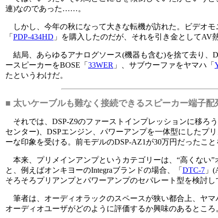
連)なのであった……。
しかし、今年の秋になって大きな転機が訪れた。ビデオモニ
「
PDP-434HD
」を購入したのだが、それを引き金としてAV
結局、あらゆるアナログソース(機器も含む)を捨て去り、D
ースピーカーをBOSE「
33WER
」、サブウーファをヤマハ「
たというわけだ。
■ 太いケーブルも難なく接続できるスピーカー端子配
それでは、DSP-Z9のファーストインプレッションに移ろ
センター)、DSPエンジン、パワーアンプを一体型にしたプ
ーな印象を受ける。前モデルのDSP-AZ1が30万円だった
本来、プリメインアンプというカテゴリーは、“高くない”
と、例えばオンキヨーのIntegraブランドの場合、「
DTC-7
」
そろそろプリアンプとパワーアンプのセパレート型を検討し
筆者は、オーディオラックのスペースが狭い都合上、ヤマ
オーディオユーザがどのように評価するか興味のあるところ