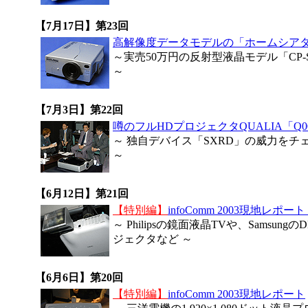
【7月17日】第23回
高解像度データモデルの「ホームシアタ
～実売50万円の反射型液晶モデル「CP-SX
～
【7月3日】第22回
噂のフルHDプロジェクタQUALIA「Q00
～ 独自デバイス「SXRD」の威力をチ
～
【6月12日】第21回
【特別編】
infoComm 2003現地レポート
～ Philipsの鏡面液晶TVや、Samsungの
ジェクタなど ～
【6月6日】第20回
【特別編】
infoComm 2003現地レポート