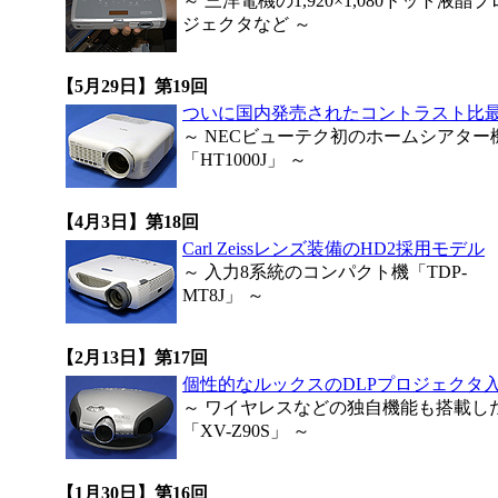
～ 三洋電機の1,920×1,080ドット液晶プ
ジェクタなど ～
【5月29日】第19回
ついに国内発売されたコントラスト比
～ NECビューテク初のホームシアター
「HT1000J」 ～
【4月3日】第18回
Carl Zeissレンズ装備のHD2採用モデル
～ 入力8系統のコンパクト機「TDP-
MT8J」 ～
【2月13日】第17回
個性的なルックスのDLPプロジェクタ
～ ワイヤレスなどの独自機能も搭載し
「XV-Z90S」 ～
【1月30日】第16回