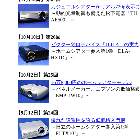
カジュアルシアターがリアル720p表示に
～動的光量制御も備えた松下電器「TH-
AE500」～
【10月10日】第26回
ビクター独自デバイス「D-ILA」の実力
～ホームシアター参入第1弾「DLA-
HX1D」～
【10月2日】第25回
16万8,000円のホームシアターモデル
～パネルメーカー、エプソンの低価格
「EMP-TW10」～
【9月12日】第24回
優れた設置性を誇る低価格入門機
～日立のホームシアター参入第1弾
「PJ-TX10J」～