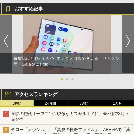
おすすめ記事
縦横比はどれがいい？ エンタメ目線で考える、サムスン
新「Galaxy Z Fold」
●
●
●
アクセスランキング
1時間
24時間
1週間
1カ月
東映の歴代オープニング映像がカプセルトイに。全5種で8月下
旬発売
金ロー「ナウシカ」、「真夏の怪奇ファイル」、ABEMAで「葬