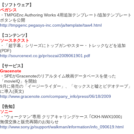
【ソフトウェア】
ペガシス
・TMPGEnc Authoring Works 4用追加テンプレート/追加テンプレート
ボタンを公開
http://tmpgenc.pegasys-inc.com/ja/template/taw4.html
【コンテンツ】
ソースネクスト
・「超字幕」シリーズにトップガンやスター・トレックなどを追加
(PDF)
http://sourcenext.co.jp/pr/sozai/2009061901.pdf
【サービス】
Gracenote
・SPEがGracenoteのリアルタイム映画データベースを使った
「movieIQ」を開始
9月に発売の「イージーライダー」、「セックスと嘘とビデオテープ」
に導入(英文)
http://www.gracenote.com/company_info/press/06/18/2009
【告知】
ソニー
・“ウォークマン”専用 クリアキャリングケース ｢CKH-NWX1000｣
無償交換と販売再開のお知らせ
http://www.sony.jp/support/walkman/information/info_090619.html