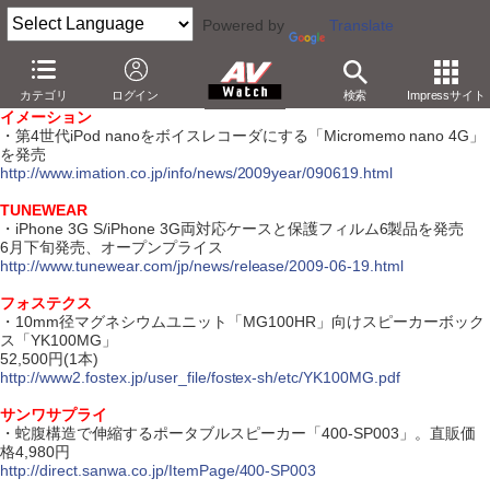
Powered by
Translate
【6月19日】
カテゴリ
ログイン
検索
Impressサイト
【ハードウェア】
イメーション
・第4世代iPod nanoをボイスレコーダにする「Micromemo nano 4G」
を発売
http://www.imation.co.jp/info/news/2009year/090619.html
TUNEWEAR
・iPhone 3G S/iPhone 3G両対応ケースと保護フィルム6製品を発売
6月下旬発売、オープンプライス
http://www.tunewear.com/jp/news/release/2009-06-19.html
フォステクス
・10mm径マグネシウムユニット「MG100HR」向けスピーカーボック
ス「YK100MG」
52,500円(1本)
http://www2.fostex.jp/user_file/fostex-sh/etc/YK100MG.pdf
サンワサプライ
・蛇腹構造で伸縮するポータブルスピーカー「400-SP003」。直販価
格4,980円
http://direct.sanwa.co.jp/ItemPage/400-SP003