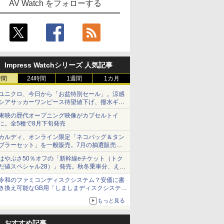
AV Watch をフォローする
Impress Watchシリーズ 人気記事
時間
24時間
1週間
1カ月
ユニクロ、今日から「お盆特別セール」。涼感
シアサッカーワンピース待望値下げ、撥水ギア
ショーツは1990円に
東映の歴代オープニング映像がカプセルトイ
に。全5種で8月下旬発売
カルディ、オンライン限定「ネコバッグ＆タン
ブラーセット」を一般販売。7月の抽選販売の
当選無効分
はやぶさ50％オフの「新幹線eチケット（トク
だ値スペシャル28）」発売。秋冬乗車分、えき
ねっと限定
令和のファミコンディスクシステム？安価に書
き換え可能なGB用「しましまディスクシステ
ム」
もっと見る
おすすめ記事