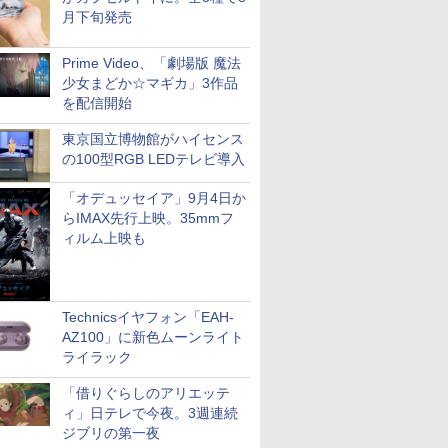
月下旬発売
Prime Video、「劇場版 魔法
少女まどか☆マギカ」3作品
を配信開始
東京国立博物館がハイセンス
の100型RGB LEDテレビ導入
「オデュッセイア」9月4日か
らIMAX先行上映。35mmフ
ィルム上映も
Technicsイヤフォン「EAH-
AZ100」に新色ムーンライト
ライラック
「借りぐらしのアリエッテ
ィ」日テレで今夜。3週連続
ジブリの第一夜