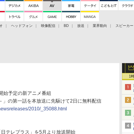
オ
ヘッドフォン
映像配信
BD
放送
業界動向
スピーカー
ェクタ
PS4
BDプレーヤー
映像配信
BD
1
送開始予定の新アニメ番組
七人－」の第一話を本放送に先駆けて2日に無料配信
e/newsreleases/2010/_35088.html
「日テレプラス」を5月より放送開始