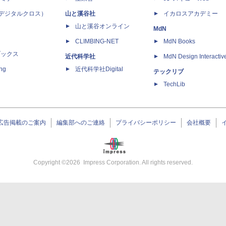
 X（デジタルクロス）
山と溪谷社
イカロスアカデミー
山と溪谷オンライン
MdN
CLIMBING-NET
MdN Books
ブックス
近代科学社
MdN Design Interactiv
ing
近代科学社Digital
テックリブ
TechLib
広告掲載のご案内
編集部へのご連絡
プライバシーポリシー
会社概要
Copyright ©
2026
Impress Corporation. All rights reserved.