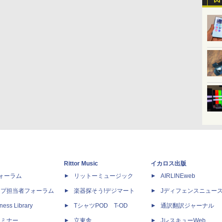
Rittor Music
イカロス出版
dフォーラム
リットーミュージック
AIRLINEweb
ップ担当者フォーラム
楽器探そう!デジマート
Jディフェンスニュー
ness Library
TシャツPOD T-OD
通訳翻訳ジャーナル
セミナー
立東舎
JレスキューWeb