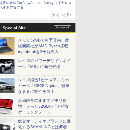
純正の有線CarPlay/Android Autoをワイヤレス
化するアダプタ
もっと見る
Special Site
メモリ32GBでも予算内。産
経新聞社がAMD Ryzen搭載
dynabookを2千台導入
レイズのパワーデザインホイ
ール「M6」に新色登場!!
レイズ鍛造1ピースアルミホ
イール「CE28 N-plus」軽量
なままに剛性を向上
お値段そのままでメモリ倍
増！メモリ32GBの「お得な
ゲーミングノート」
総合オーディオブランドに進
化するSHANLINGとは何者