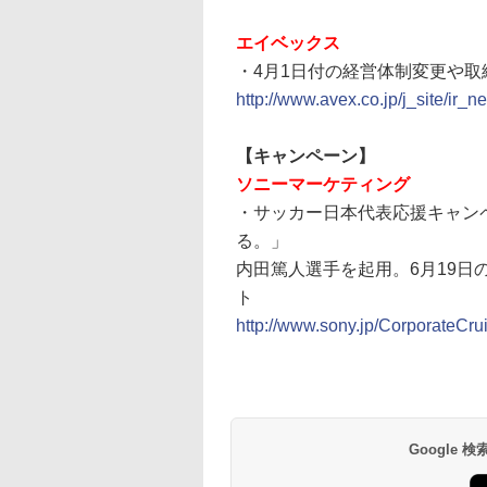
エイベックス
・4月1日付の経営体制変更や取締
http://www.avex.co.jp/j_site/ir_
【キャンペーン】
ソニーマーケティング
・サッカー日本代表応援キャンペーン
る。」
内田篤人選手を起用。6月19
ト
http://www.sony.jp/CorporateCr
Google