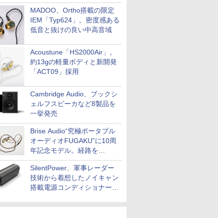
MADOO、Ortho搭載の限定
IEM「Typ624」。密度感ある
低音と抜けの良い中高音域
Acoustune「HS2000Air」。
約13gの軽量ボディと新開発
「ACT09」採用
Cambridge Audio、ブックシ
ェルフスピーカなど8製品を
一挙発売
Brise Audio“究極ポータブル
オーディオFUGAKU”に10周
年記念モデル。経路を
NISHIKIで統一。400万円
SilentPower、軍事レーダー
技術から着想したノイキャン
搭載電源コンディショナー
「AC iPurifier2」