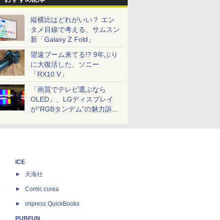
縦横比はどれがいい？ エン
タメ目線で考える、サムスン
新「Galaxy Z Fold」
望遠ブーム来てる!? 9年ぶり
に大復活した、ソニー
「RX10 V」
「画質でテレビ選ぶなら
OLED」、LGディスプレイ
が“RGBタンデム”の魅力訴
求。液晶とのガチ比較も
ICE
天海社
ス
Comic curea
impress QuickBooks
PUBFUN