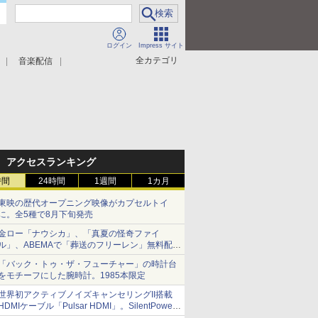
ログイン
Impress サイト
全カテゴリ
音楽配信
アクセスランキング
時間
24時間
1週間
1カ月
東映の歴代オープニング映像がカプセルトイ
に。全5種で8月下旬発売
金ロー「ナウシカ」、「真夏の怪奇ファイ
ル」、ABEMAで「葬送のフリーレン」無料配信
など。夏の特番・配信情報
「バック・トゥ・ザ・フューチャー」の時計台
をモチーフにした腕時計。1985本限定
世界初アクティブノイズキャンセリングII搭載
HDMIケーブル「Pulsar HDMI」。SilentPower
から