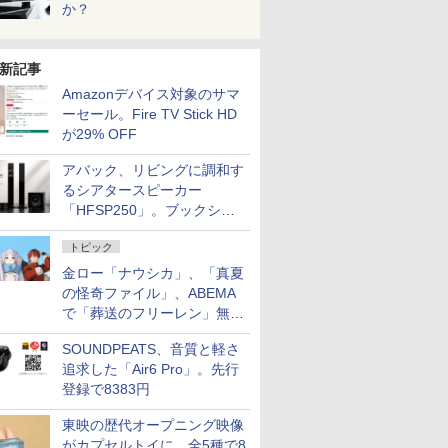
か？
新記事
Amazonデバイス対象のサマ
ーセール。Fire TV Stick HD
が29% OFF
アバック、リビングに調和す
るシアタースピーカー
「HFSP250」。ブックシェ
ルフはペア3万円以下
トピック
金ロー「ナウシカ」、「真夏
の怪奇ファイル」、ABEMA
で「葬送のフリーレン」無料
配信など。夏の特番・配信情
SOUNDPEATS、音質と軽さ
報
追求した「Air6 Pro」。先行
登録で8383円
東映の歴代オープニング映像
がカプセルトイに。全5種で8