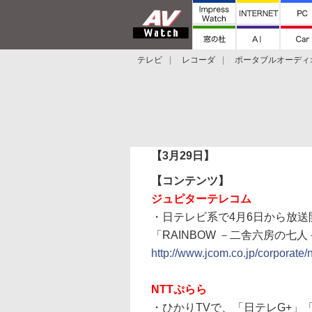
テレビ
レコーダ
ポータブルオーディ
スマートスピーカー
デジカメ
プロジ
【3月29日】
【コンテンツ】
ジュピターテレコム
・日テレビ系で4月6日から放
「RAINBOW －二舎六房の
http://www.jcom.co.jp/corporat
NTTぷらら
・ひかりTVで、「日テレG+」