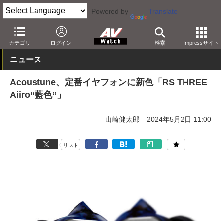
Powered by
Translate
AV Watch
製品
ヘッドフォン
その他
カテゴリ
ログイン
検索
Impressサイト
ニュース
Acoustune、定番イヤフォンに新色「RS THREE
Aiiro“藍色”」
山崎健太郎
2024年5月2日 11:00
リスト