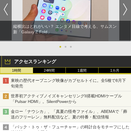
縦横比はどれがいい？ エンタメ目線で考える、サムスン
新「Galaxy Z Fold」
●
●
●
アクセスランキング
1時間
24時間
1週間
1カ月
東映の歴代オープニング映像がカプセルトイに。全5種で8月下
旬発売
世界初アクティブノイズキャンセリングII搭載HDMIケーブル
「Pulsar HDMI」。SilentPowerから
金ロー「ナウシカ」、「真夏の怪奇ファイル」、ABEMAで「葬
送のフリーレン」無料配信など。夏の特番・配信情報
「バック・トゥ・ザ・フューチャー」の時計台をモチーフにした