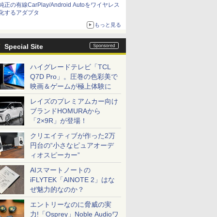
純正の有線CarPlay/Android Autoをワイヤレス
化するアダプタ
もっと見る
Special Site
ハイグレードテレビ「TCL
Q7D Pro」。圧巻の色彩美で
映画＆ゲームが極上体験に
レイズのプレミアムカー向け
ブランドHOMURAから
「2×9R」が登場！
クリエイティブが作った2万
円台の“小さなピュアオーデ
ィオスピーカー”
AIスマートノートの
iFLYTEK「AINOTE 2」はな
ぜ魅力的なのか？
エントリーなのに脅威の実
力!「Osprey」Noble Audioワ