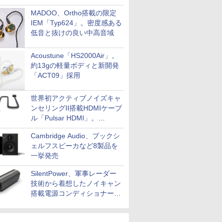
MADOO、Ortho搭載の限定
IEM「Typ624」。密度感ある
低音と抜けの良い中高音域
Acoustune「HS2000Air」。
約13gの軽量ボディと新開発
「ACT09」採用
世界初アクティブノイズキャ
ンセリングII搭載HDMIケーブ
ル「Pulsar HDMI」。
SilentPowerから
Cambridge Audio、ブックシ
ェルフスピーカなど8製品を
一挙発売
SilentPower、軍事レーダー
技術から着想したノイキャン
搭載電源コンディショナー
「AC iPurifier2」