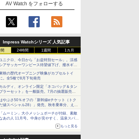
AV Watch をフォローする
Impress Watchシリーズ 人気記事
時間
24時間
1週間
1カ月
ユニクロ、今日から「お盆特別セール」。涼感
シアサッカーワンピース待望値下げ、撥水ギア
ショーツは1990円に
東映の歴代オープニング映像がカプセルトイ
に。全5種で8月下旬発売
カルディ、オンライン限定「ネコバッグ＆タン
ブラーセット」を一般販売。7月の抽選販売の
当選無効分
はやぶさ50％オフの「新幹線eチケット（トク
だ値スペシャル28）」発売。秋冬乗車分、えき
ねっと限定
「ムーミン」大小メッシュポーチが付録、素敵
なあの人 11月号。中身が見やすく、温泉スパに
も使える
もっと見る