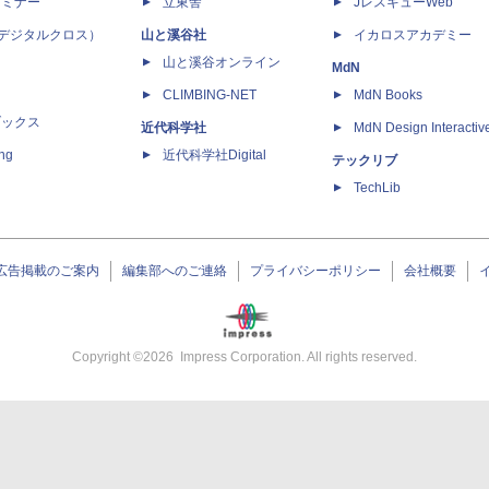
セミナー
立東舎
JレスキューWeb
 X（デジタルクロス）
山と溪谷社
イカロスアカデミー
山と溪谷オンライン
MdN
CLIMBING-NET
MdN Books
ブックス
近代科学社
MdN Design Interactiv
ing
近代科学社Digital
テックリブ
TechLib
広告掲載のご案内
編集部へのご連絡
プライバシーポリシー
会社概要
Copyright ©
2026
Impress Corporation. All rights reserved.