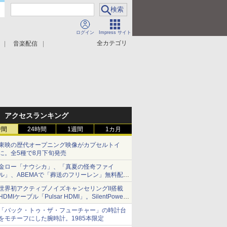
ログイン
Impress サイト
全カテゴリ
音楽配信
アクセスランキング
時間
24時間
1週間
1カ月
東映の歴代オープニング映像がカプセルトイ
に。全5種で8月下旬発売
金ロー「ナウシカ」、「真夏の怪奇ファイ
ル」、ABEMAで「葬送のフリーレン」無料配信
など。夏の特番・配信情報
世界初アクティブノイズキャンセリングII搭載
HDMIケーブル「Pulsar HDMI」。SilentPower
から
「バック・トゥ・ザ・フューチャー」の時計台
をモチーフにした腕時計。1985本限定