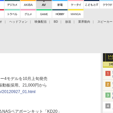
オ
ヘッドフォン
映像配信
BD
放送
業界動向
スピーカー
ェクタ
PS4
BDプレーヤー
映像配信
BD
1
ー4モデルを10月上旬発売
板採用。21,000円から
ew/20120927_01.html
NASベアボーンキット「KD20」