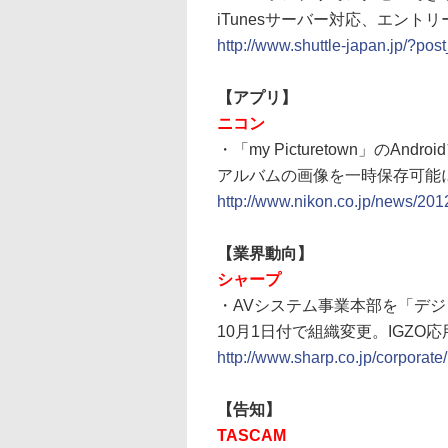
iTunesサーバー対応、エントリ
http://www.shuttle-japan.jp/?p
【アプリ】
ニコン
・「my Picturetown」のAn
アルバムの画像を一時保存可能
http://www.nikon.co.jp/news/20
【業界動向】
シャープ
・AVシステム事業本部を「デ
10月1日付で組織変更。IGZO
http://www.sharp.co.jp/corporat
【告知】
TASCAM