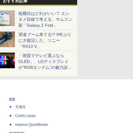
おすすめ記事
縦横比はどれがいい？ エン
タメ目線で考える、サムスン
新「Galaxy Z Fold」
望遠ブーム来てる!? 9年ぶり
に大復活した、ソニー
「RX10 V」
「画質でテレビ選ぶなら
OLED」、LGディスプレイ
が“RGBタンデム”の魅力訴
求。液晶とのガチ比較も
ICE
天海社
ス
Comic curea
impress QuickBooks