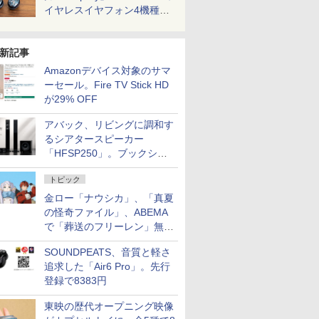
イヤレスイヤフォン4機種を
一気に聴く
新記事
Amazonデバイス対象のサマ
ーセール。Fire TV Stick HD
が29% OFF
アバック、リビングに調和す
るシアタースピーカー
「HFSP250」。ブックシェ
ルフはペア3万円以下
トピック
金ロー「ナウシカ」、「真夏
の怪奇ファイル」、ABEMA
で「葬送のフリーレン」無料
配信など。夏の特番・配信情
SOUNDPEATS、音質と軽さ
報
追求した「Air6 Pro」。先行
登録で8383円
東映の歴代オープニング映像