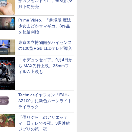
がカプセルトイに。全5種で8
月下旬発売
Prime Video、「劇場版 魔法
少女まどか☆マギカ」3作品
を配信開始
東京国立博物館がハイセンス
の100型RGB LEDテレビ導入
「オデュッセイア」9月4日か
らIMAX先行上映。35mmフ
ィルム上映も
Technicsイヤフォン「EAH-
AZ100」に新色ムーンライト
ライラック
「借りぐらしのアリエッテ
ィ」日テレで今夜。3週連続
ジブリの第一夜