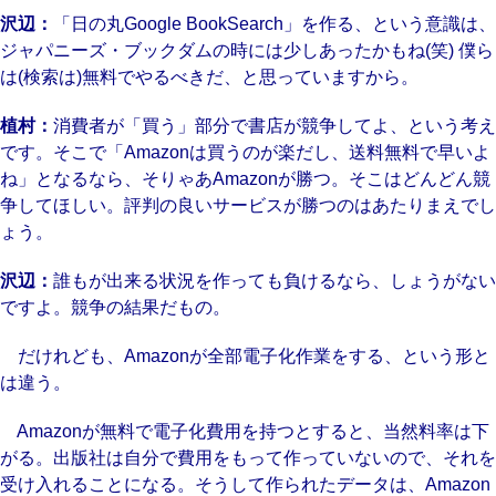
沢辺：
「日の丸Google BookSearch」を作る、という意識は、
ジャパニーズ・ブックダムの時には少しあったかもね(笑) 僕ら
は(検索は)無料でやるべきだ、と思っていますから。
植村：
消費者が「買う」部分で書店が競争してよ、という考え
です。そこで「Amazonは買うのが楽だし、送料無料で早いよ
ね」となるなら、そりゃあAmazonが勝つ。そこはどんどん競
争してほしい。評判の良いサービスが勝つのはあたりまえでし
ょう。
沢辺：
誰もが出来る状況を作っても負けるなら、しょうがない
ですよ。競争の結果だもの。
だけれども、Amazonが全部電子化作業をする、という形と
は違う。
Amazonが無料で電子化費用を持つとすると、当然料率は下
がる。出版社は自分で費用をもって作っていないので、それを
受け入れることになる。そうして作られたデータは、Amazon