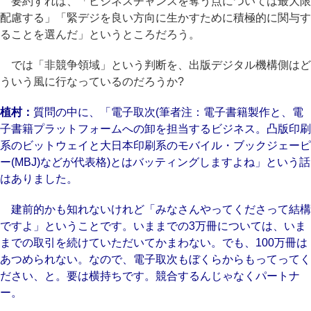
要約すれば、「ビジネスチャンスを奪う点については最大限
配慮する」「緊デジを良い方向に生かすために積極的に関与す
ることを選んだ」というところだろう。
では「非競争領域」という判断を、出版デジタル機構側はど
ういう風に行なっているのだろうか?
植村：
質問の中に、「電子取次(筆者注：電子書籍製作と、電
子書籍プラットフォームへの卸を担当するビジネス。凸版印刷
系のビットウェイと大日本印刷系のモバイル・ブックジェーピ
ー(MBJ)などが代表格)とはバッティングしますよね」という話
はありました。
建前的かも知れないけれど「みなさんやってくださって結構
ですよ」ということです。いままでの3万冊については、いま
までの取引を続けていただいてかまわない。でも、100万冊は
あつめられない。なので、電子取次もぼくらからもってってく
ださい、と。要は横持ちです。競合するんじゃなくパートナ
ー。