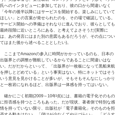
氏へのインタビューに参加しており、彼の口から間違いなく
「今年の後半以降にはサービスを開始する。楽しみにしていて
ほしい」との言葉が発せられたのを、その場で確認している。
サービス開始への準備はそれなりに進んでおり、彼らとしても
最終段階に近いところにある、と考えてよさそうだ(実際に
は、あの発言にはまた別の意図もあるだろうが、その点につい
てはまた後から述べることとしたい)。
ここまでAmazonの参入に時間がかかっているのも、日本の
出版界との調整が難航しているからであることに間違いはな
い。だがだからといって、「出版界が一枚板になって黒船来航
を押しとどめている」という事実はない。特にネットではそう
いう意見を見かけることが多いが、そもそもそんなにしっかり
と一枚岩になれるほど、出版界は一体感を持ってはいない。
確かにごく初期(2009～10年頃)には、書籍の電子化そのもの
に拒否感を持つところもあった。だが現状、著者側で特別な感
情を持っていない限り、出版社が「電子書籍化」そのものを拒
否する動きはない。「儲けが少なくてやりづらい」、「どうす