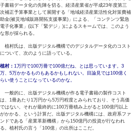
子書籍データ化の先陣を切る、経済産業省が平成23年度第三
次補正予算事業として展開する「地域経済産業活性化対策費補
助金(被災地域販路開拓支援事業)」による、「コンテンツ緊急
電子化事業」(以下「緊デジ」)によるスキームでは、このよう
な形が採られる。
植村氏は、出版デジタル機構でのデジタルデータ化のコスト
について、次のように語っている。
植村：
1万円で100万冊で100億だね、とは思っています。3
万、5万かかるものもあるかもしれない。目論見では100億く
らい使うことになっているのかな。
一般的に、出版デジタル機構が作る電子書籍の製作コスト
は、1冊あたり1万円から5万円程度とみられており、そう高価
ではない。それが最終的に100万冊積み上がると100億円以上
がかかる、という計算だ。出版デジタル機構には、政府系ファ
ンドである「産業革新機構」から150億円の投資が行なわれ
る。植村氏の言う「100億」の出所はここだ。