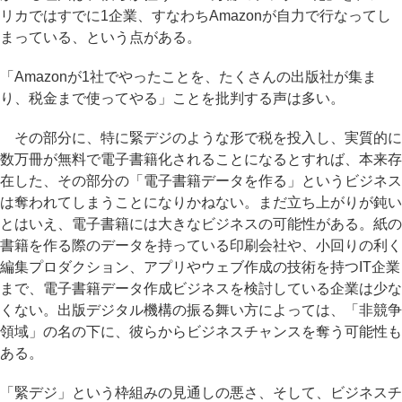
リカではすでに1企業、すなわちAmazonが自力で行なってし
まっている、という点がある。
「Amazonが1社でやったことを、たくさんの出版社が集ま
り、税金まで使ってやる」ことを批判する声は多い。
その部分に、特に緊デジのような形で税を投入し、実質的に
数万冊が無料で電子書籍化されることになるとすれば、本来存
在した、その部分の「電子書籍データを作る」というビジネス
は奪われてしまうことになりかねない。まだ立ち上がりが鈍い
とはいえ、電子書籍には大きなビジネスの可能性がある。紙の
書籍を作る際のデータを持っている印刷会社や、小回りの利く
編集プロダクション、アプリやウェブ作成の技術を持つIT企業
まで、電子書籍データ作成ビジネスを検討している企業は少な
くない。出版デジタル機構の振る舞い方によっては、「非競争
領域」の名の下に、彼らからビジネスチャンスを奪う可能性も
ある。
「緊デジ」という枠組みの見通しの悪さ、そして、ビジネスチ