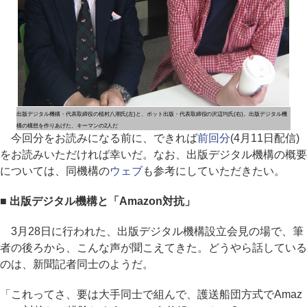
出版デジタル機構・代表取締役の植村八潮氏(左)と、ポット出版・代表取締役の沢辺均氏(右)。出版デジタル機
構の構想を作りあげた、キーマンの2人だ
今回分をお読みになる前に、できれば
前回分
(4月11日配信)
をお読みいただければ幸いだ。なお、出版デジタル機構の概要
については、同機構の
ウェブ
も参考にしていただきたい。
■ 出版デジタル機構と「Amazon対抗」
3月28日に行われた、出版デジタル機構設立会見の場で、筆
者の後ろから、こんな声が聞こえてきた。どうやら話している
のは、新聞記者同士のようだ。
「これってさ、要は大手同士で組んで、護送船団方式でAmaz