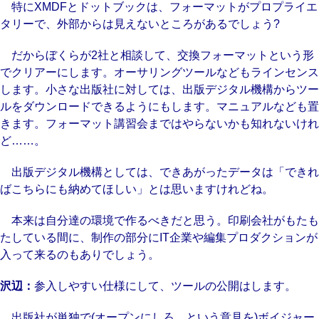
特にXMDFとドットブックは、フォーマットがプロプライエ
タリーで、外部からは見えないところがあるでしょう?
だからぼくらが2社と相談して、交換フォーマットという形
でクリアーにします。オーサリングツールなどもラインセンス
します。小さな出版社に対しては、出版デジタル機構からツー
ルをダウンロードできるようにもします。マニュアルなども置
きます。フォーマット講習会まではやらないかも知れないけれ
ど……。
出版デジタル機構としては、できあがったデータは「できれ
ばこちらにも納めてほしい」とは思いますけれどね。
本来は自分達の環境で作るべきだと思う。印刷会社がもたも
たしている間に、制作の部分にIT企業や編集プロダクションが
入って来るのもありでしょう。
沢辺：
参入しやすい仕様にして、ツールの公開はします。
出版社が単独で(オープンにしろ、という意見を)ボイジャー