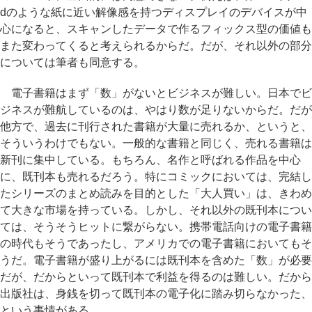
dのような紙に近い解像感を持つディスプレイのデバイスが中
心になると、スキャンしたデータで作るフィックス型の価値も
また変わってくると考えられるからだ。だが、それ以外の部分
については筆者も同意する。
電子書籍はまず「数」がないとビジネスが難しい。日本でビ
ジネスが難航しているのは、やはり数が足りないからだ。だが
他方で、過去に刊行された書籍が大量に売れるか、というと、
そういうわけでもない。一般的な書籍と同じく、売れる書籍は
新刊に集中している。もちろん、名作と呼ばれる作品を中心
に、既刊本も売れるだろう。特にコミックにおいては、完結し
たシリーズのまとめ読みを目的とした「大人買い」は、きわめ
て大きな市場を持っている。しかし、それ以外の既刊本につい
ては、そうそうヒットに繋がらない。携帯電話向けの電子書籍
の時代もそうであったし、アメリカでの電子書籍においてもそ
うだ。電子書籍が盛り上がるには既刊本を含めた「数」が必要
だが、だからといって既刊本で利益を得るのは難しい。だから
出版社は、身銭を切って既刊本の電子化に踏み切らなかった、
という事情がある。