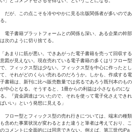
い」とコメントせざるを得ない、ということになる。
だが、この点こそを冷ややかに見る出版関係者が多いのであ
る。
電子書籍プラットフォームとの関係も深い、ある企業の幹部
は次のように切り捨てる。
「あまりに筋が悪い。できあがった電子書籍を売って回収する
意図が見えない。現在売れている電子書籍の多くはリフロー型
で、フィックス型は少ない。フィックス型を中心に作ったとし
て、それがどのくらい売れるのだろうか。しかも、作成する電
子書籍は、新刊に比べ販売数量では劣るであろう既刊本のもの
が中心となる。そうすると、1冊からの利益は小さなものにな
る。『資金調達はついたので、それを使って電子化さえできれ
ばいい』という発想に見える」
フロー型とフィックス型の売れ行きについては、端末の種類
も含めた事業状況が変わるとまた違うと筆者は考えており、こ
のコメントに全面的には同意できない。例えば、第三世代iPa