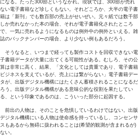
になる。たった300部というなかれ。現状では、300部が売れ
ない電子書籍など珍しくもない。それどころか、大半の電子書
籍は「新刊」でも数百部の売上がせいぜい。元々紙では数千部
しか売れなかった本の場合、それが電子書籍化されたところ
で、一気に売れるようになるものは例外中の例外といえる。雑
誌のバックナンバーの場合、より少ない例もあるだろう。
そうなると、いつまで経っても製作コストを回収できない電
子書籍データが大量に出てくる可能性がある。むしろ、その公
算は非常に高く、結果、「文化としては貴重であり、電子書籍
ビジネスを支えているが、売上には繋がらない」電子書籍デー
タが、出版デジタル機構にはたくさん蓄積されることになるだ
ろう。出版デジタル機構がある意味公的な役割を果たしてい
る、という印象であるのは、こういった部分に起因する。
前出の人物は、そのことを危惧しているわけではない。出版
デジタル機構にいる人物は使命感を持っているし、コンセンサ
スもあるから無碍に扱われることは(希望的観測が含まれるが)
ない。