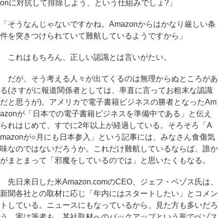
onに対抗して排除しよう、という仕組みでしょ?」
「そうなんじゃないですかね。Amazonからはかなり厳しい条
件を突きつけられていて難航しているようですから」
これはもちろん、正しい認識とは言いがたい。
だが、そう考える人々が出てくるのは無理からぬところがあ
る(さすがに報道関係者としては、率直に言ってお粗末な認識
だと思うが)。アメリカで電子書籍ビジネスの勝者となったAm
azonが「日本での電子書籍ビジネスを準備中である」と伝え
られはじめて、すでに2年以上が経過している。そろそろ「A
mazonが○月にも日本参入」という記事には、みなさん食傷気
味なのではないだろうか。これだけ難航しているならば、誰か
がまとまって「邪魔をしているのでは」と思いたくもなる。
先日来日した米Amazon.comのCEO、ジェフ・ベゾス氏は、
新聞各社との取材に応じ「年内にはスタートしたい」とコメン
トしている。ニュースにもなっているから、見た方も多いだろ
う。実は筆者も、某社取材へのバックアップという形でベゾス