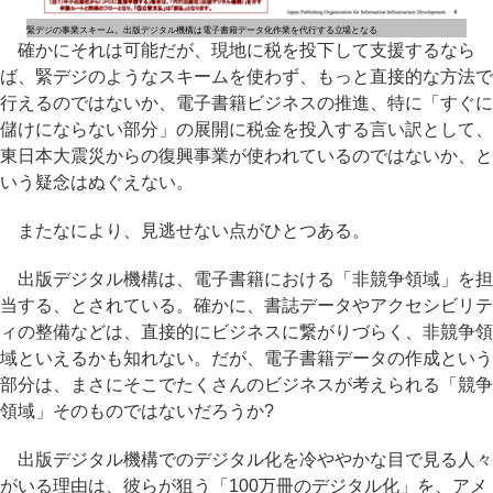
緊デジの事業スキーム。出版デジタル機構は電子書籍データ化作業を代行する立場となる
確かにそれは可能だが、現地に税を投下して支援するなら
ば、緊デジのようなスキームを使わず、もっと直接的な方法で
行えるのではないか、電子書籍ビジネスの推進、特に「すぐに
儲けにならない部分」の展開に税金を投入する言い訳として、
東日本大震災からの復興事業が使われているのではないか、と
いう疑念はぬぐえない。
またなにより、見逃せない点がひとつある。
出版デジタル機構は、電子書籍における「非競争領域」を担
当する、とされている。確かに、書誌データやアクセシビリテ
ィの整備などは、直接的にビジネスに繋がりづらく、非競争領
域といえるかも知れない。だが、電子書籍データの作成という
部分は、まさにそこでたくさんのビジネスが考えられる「競争
領域」そのものではないだろうか?
出版デジタル機構でのデジタル化を冷ややかな目で見る人々
がいる理由は、彼らが狙う「100万冊のデジタル化」を、アメ