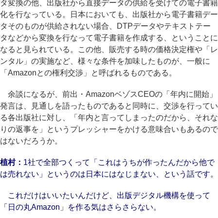
タ変換の他、出版社から直接データの供給を受けての電子書籍
化を行なっている。日本においても、出版社から電子書籍デー
タそのものが供給されない場合、DTPデータやテキストテー
タなどから変換を行なって電子書籍を作成する、ということに
なると見られている。この他、販売する時の価格決定権や「レ
ンタル」の実施など、様々な条件を加味したものが、一般に
「Amazonとの権利交渉」と呼ばれるものである。
余談になるが、前出・AmazonベゾスCEOの「年内に開始」
発言は、見通しを語ったものであると同時に、交渉を行ってい
る各出版社に対し、「年内と言ってしまったのだから、それな
りの返事を」というプレッシャーをかける意味合いもあるので
はないだろうか。
植村：
1社で全部つくって「これはうちが作ったんだから他で
は売れない」というのは日本にはなじまない、という話です。
これだけはいいたいんだけど、出版デジタル機構を使って
「日の丸Amazon」を作る気はさらさらない。