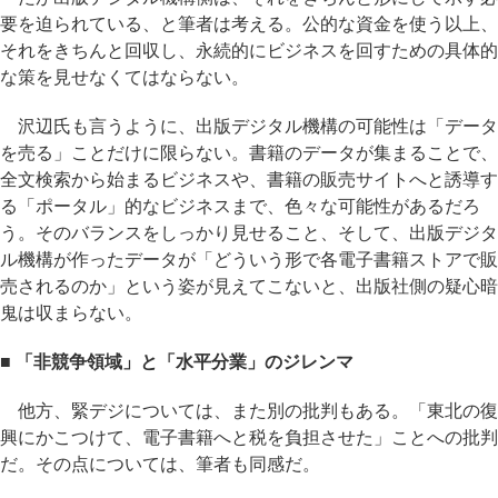
要を迫られている、と筆者は考える。公的な資金を使う以上、
それをきちんと回収し、永続的にビジネスを回すための具体的
な策を見せなくてはならない。
沢辺氏も言うように、出版デジタル機構の可能性は「データ
を売る」ことだけに限らない。書籍のデータが集まることで、
全文検索から始まるビジネスや、書籍の販売サイトへと誘導す
る「ポータル」的なビジネスまで、色々な可能性があるだろ
う。そのバランスをしっかり見せること、そして、出版デジタ
ル機構が作ったデータが「どういう形で各電子書籍ストアで販
売されるのか」という姿が見えてこないと、出版社側の疑心暗
鬼は収まらない。
■ 「非競争領域」と「水平分業」のジレンマ
他方、緊デジについては、また別の批判もある。「東北の復
興にかこつけて、電子書籍へと税を負担させた」ことへの批判
だ。その点については、筆者も同感だ。