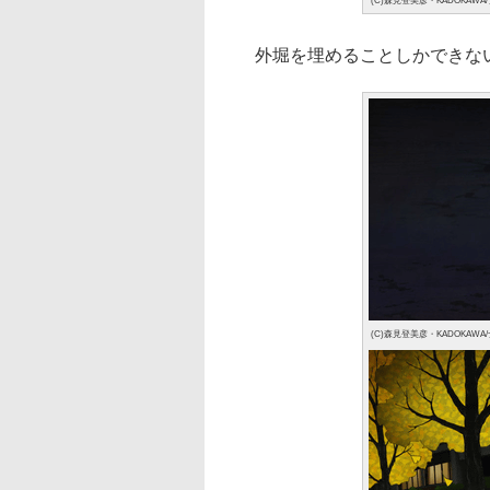
(C)森見登美彦・KADOKAWA
外堀を埋めることしかできない“
(C)森見登美彦・KADOKAWA