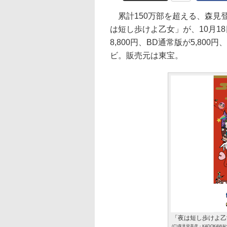
累計150万部を超える、森見
は短し歩けよ乙女」が、10月18日
8,800円、BD通常版が5,80
ビ。販売元は東宝。
「夜は短し歩けよ乙
(C)森見登美彦・KADOKAWA