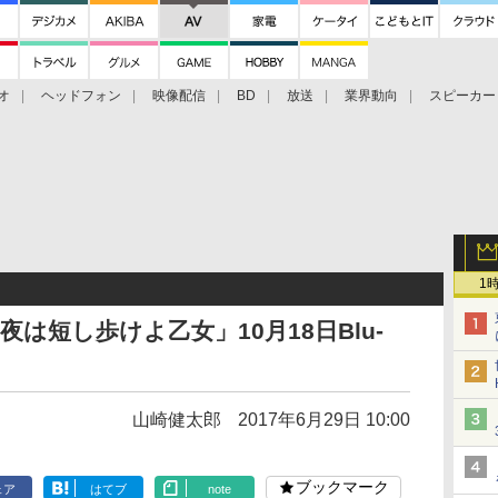
オ
ヘッドフォン
映像配信
BD
放送
業界動向
スピーカー
ェクタ
PS4
BDプレーヤー
映像配信
BD
1
は短し歩けよ乙女」10月18日Blu-
山崎健太郎
2017年6月29日 10:00
ブックマーク
ェア
はてブ
note