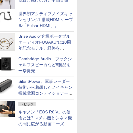
低音と抜けの良い中高音域
世界初アクティブノイズキャ
ンセリングII搭載HDMIケーブ
ル「Pulsar HDMI」。
SilentPowerから
Brise Audio“究極ポータブル
オーディオFUGAKU”に10周
年記念モデル。経路を
NISHIKIで統一。400万円
Cambridge Audio、ブックシ
ェルフスピーカなど8製品を
一挙発売
SilentPower、軍事レーダー
技術から着想したノイキャン
搭載電源コンディショナー
「AC iPurifier2」
トピック
キヤノン「EOS R6 V」の使
命とは? スチル機とシネマ機
の間に広がる動画ニーズ