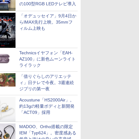
の100型RGB LEDテレビ導入
「オデュッセイア」9月4日か
らIMAX先行上映。35mmフ
ィルム上映も
Technicsイヤフォン「EAH-
AZ100」に新色ムーンライト
ライラック
「借りぐらしのアリエッテ
ィ」日テレで今夜。3週連続
ジブリの第一夜
Acoustune「HS2000Air」。
約13gの軽量ボディと新開発
「ACT09」採用
MADOO、Ortho搭載の限定
IEM「Typ624」。密度感ある