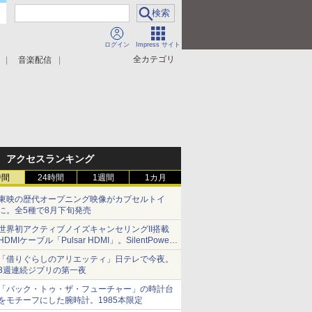
ログイン
Impress サイト
全カテゴリ
音楽配信
アクセスランキング
時間
24時間
1週間
1カ月
東映の歴代オープニング映像がカプセルトイ
に。全5種で8月下旬発売
世界初アクティブノイズキャンセリングII搭載
HDMIケーブル「Pulsar HDMI」。SilentPower
から
「借りぐらしのアリエッティ」日テレで今夜。
3週連続ジブリの第一夜
「バック・トゥ・ザ・フューチャー」の時計台
をモチーフにした腕時計。1985本限定