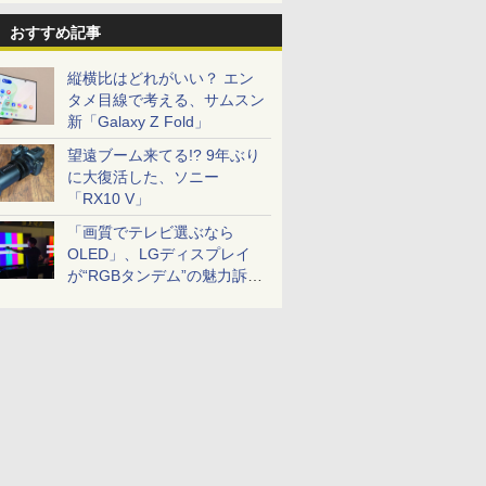
おすすめ記事
縦横比はどれがいい？ エン
タメ目線で考える、サムスン
新「Galaxy Z Fold」
望遠ブーム来てる!? 9年ぶり
に大復活した、ソニー
「RX10 V」
「画質でテレビ選ぶなら
OLED」、LGディスプレイ
が“RGBタンデム”の魅力訴
求。液晶とのガチ比較も