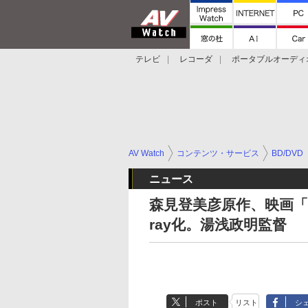
テレビ
レコーダ
ポータブルオーディ
スマートスピーカー
デジカメ
プロジ
AV Watch
コンテンツ・サービス
BD/DVD
ニュース
森見登美彦原作、映画「夜
ray化。湯浅政明監督
ポスト
リスト
シ