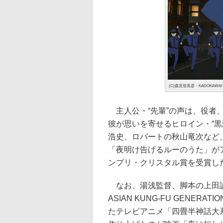
(C)森見登美彦・KADOKAWA
主人公・“先輩”の声は、役者
彼が思いを寄せるヒロイン・“
浩史、ロバートの秋山竜次など
「夜明け告げるルーのうた」が
ンプリ・クリスタル賞を受賞し
なお、湯浅監督、脚本の上田誠
ASIAN KUNG-FU GENE
たテレビアニメ「四畳半神話大