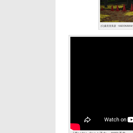
(C)森見登美彦・KADOKAWA