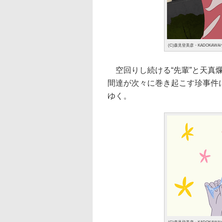
(C)森見登美彦・KADOKAWA
空回りし続ける“先輩”と天真爛
間達が次々に巻き起こす珍事件
ゆく。