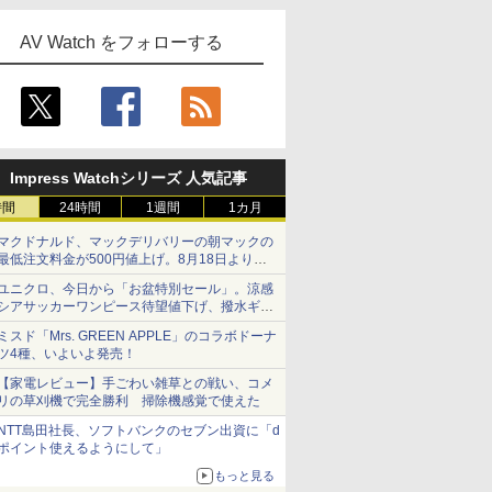
AV Watch をフォローする
Impress Watchシリーズ 人気記事
時間
24時間
1週間
1カ月
マクドナルド、マックデリバリーの朝マックの
最低注文料金が500円値上げ。8月18日より
1,500円から受付
ユニクロ、今日から「お盆特別セール」。涼感
シアサッカーワンピース待望値下げ、撥水ギア
ショーツは1990円に
ミスド「Mrs. GREEN APPLE」のコラボドーナ
ツ4種、いよいよ発売！
【家電レビュー】手ごわい雑草との戦い、コメ
リの草刈機で完全勝利 掃除機感覚で使えた
NTT島田社長、ソフトバンクのセブン出資に「d
ポイント使えるようにして」
もっと見る