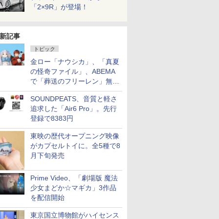
「2×9R」が登場！
新記事
トピック
金ロー「ナウシカ」、「真夏
の怪奇ファイル」、ABEMA
で「葬送のフリーレン」無料
配信など。夏の特番・配信情
SOUNDPEATS、音質と軽さ
報
追求した「Air6 Pro」。先行
登録で8383円
東映の歴代オープニング映像
がカプセルトイに。全5種で8
月下旬発売
Prime Video、「劇場版 魔法
少女まどか☆マギカ」3作品
を配信開始
東京国立博物館がハイセンス