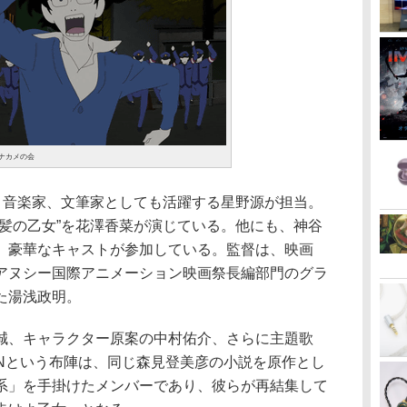
/ナカメの会
、音楽家、文筆家としても活躍する星野源が担当。
黒髪の乙女”を花澤香菜が演じている。他にも、神谷
、豪華なキャストが参加している。監督は、映画
アヌシー国際アニメーション映画祭長編部門のグラ
た湯浅政明。
、キャラクター原案の中村佑介、さらに主題歌
RATIONという布陣は、同じ森見登美彦の小説を原作とし
系」を手掛けたメンバーであり、彼らが再結集して