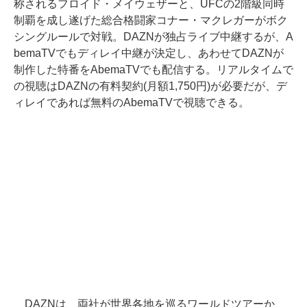
称されるフロイド・メイウェザーと、UFCの2階級同時
制覇を成し遂げた総合格闘家コナー・マクレガーがボク
シングルールで対戦。DAZNが独占ライブ中継するが、A
bemaTVでもディレイ中継が決定し、あわせてDAZNが
制作した特番をAbemaTVでも配信する。リアルタイムで
の視聴はDAZNの有料契約(月額1,750円)が必要だが、デ
ィレイであれば無料のAbemaTVで視聴できる。
DAZNは、両社が世界各地を巡るワールドツアーか