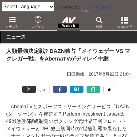
Powered by
Translate
AV Watch
コンテンツ・サービス
映像配信
DAZN
カテゴリ
ログイン
検索
Impressサイト
ニュース
人類最強決定戦? DAZN独占「メイウェザー VS マ
クレガー戦」をAbemaTVがディレイ中継
臼田勤哉
2017年8月22日 21:04
リスト
AbemaTVとスポーツストリーミングサービス「DAZN
(ダ・ゾーン)」を運営するPerform Investment Japanは、
49戦無敗5階級制覇のボクシング元世界王者フロイド・
メイウェザーとUFC史上初同時の2階級制覇を果たした
コナー・マクレガーの一戦のライブ配信で協力。8月27