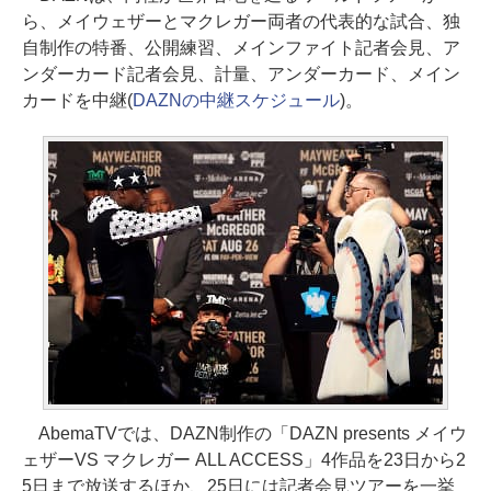
ら、メイウェザーとマクレガー両者の代表的な試合、独
自制作の特番、公開練習、メインファイト記者会見、ア
ンダーカード記者会見、計量、アンダーカード、メイン
カードを中継(
DAZNの中継スケジュール
)。
AbemaTVでは、DAZN制作の「DAZN presents メイウ
ェザーVS マクレガー ALL ACCESS」4作品を23日から2
5日まで放送するほか、25日には記者会見ツアーを一挙