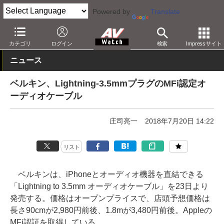
Powered by
Translate
AV Watch
製品
スマホアクセサリ
カテゴリ
ログイン
検索
Impressサイト
ニュース
ベルキン、Lightning-3.5mmプラグのMFi認定オ
ーディオケーブル
庄司亮一
2018年7月20日 14:22
リスト
ベルキンは、iPhoneとオーディオ機器を直結できる
「Lightning to 3.5mm オーディオケーブル」を23日より
発売する。価格はオープンプライスで、店頭予想価格は
長さ90cmが2,980円前後、1.8mが3,480円前後。Appleの
MFi認証を取得している。