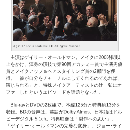
(C) 2017 Focus Features LLC. All Rights Reserved.
主演はゲイリー・オールドマン。メイクに200時間以
上をかけ、渾身の演技で第90回アカデミー賞で主演男優
賞とメイクアップ＆ヘアスタイリング賞の2部門を獲
得。「彼が自分をチャーチルにしてくれるのであれば、
演じられる」と、特殊メイクアーティストの辻一弘にオ
ファーしたというエピソードも話題となった。
Blu-rayとDVDの2枚組で、本編125分と特典約13分を
収録。BDの音声は、英語がDolby Atmos、日本語はドル
ビーデジタル 5.1ch。特典映像は「製作への思い」、
「ゲイリー･オールドマンの完璧な変身」。ジョー･ライ