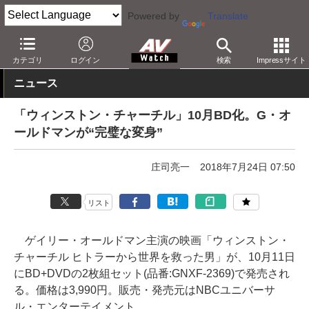
Powered by
Translate
AV Watch
コンテンツ・サービス
BD/DVD
カテゴリ
ログイン
検索
Impressサイト
ニュース
「ウィンストン・チャーチル」10月BD化。G・オ
ールドマンが“完璧な変身”
庄司亮一
2018年7月24日 07:50
リスト
ゲイリー・オールドマン主演の映画「ウィンストン・
チャーチル ヒトラーから世界を救った男」が、10月11日
にBD+DVDの2枚組セット(品番:GNXF-2369)で発売され
る。価格は3,990円。販売・発売元はNBCユニバーサ
ル・エンターテイメント。