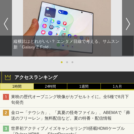
縦横比はどれがいい？ エンタメ目線で考える、サムスン
新「Galaxy Z Fold」
●
●
●
アクセスランキング
1時間
24時間
1週間
1カ月
東映の歴代オープニング映像がカプセルトイに。全5種で8月下
旬発売
金ロー「ナウシカ」、「真夏の怪奇ファイル」、ABEMAで「葬
送のフリーレン」無料配信など。夏の特番・配信情報
世界初アクティブノイズキャンセリングII搭載HDMIケーブル
「Pulsar HDMI」。SilentPowerから