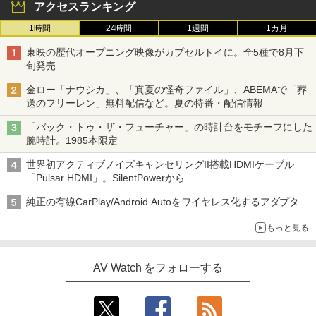
アクセスランキング
1時間
24時間
1週間
1カ月
東映の歴代オープニング映像がカプセルトイに。全5種で8月下
旬発売
金ロー「ナウシカ」、「真夏の怪奇ファイル」、ABEMAで「葬
送のフリーレン」無料配信など。夏の特番・配信情報
「バック・トゥ・ザ・フューチャー」の時計台をモチーフにした
腕時計。1985本限定
世界初アクティブノイズキャンセリングII搭載HDMIケーブル
「Pulsar HDMI」。SilentPowerから
純正の有線CarPlay/Android Autoをワイヤレス化するアダプタ
もっと見る
AV Watch をフォローする