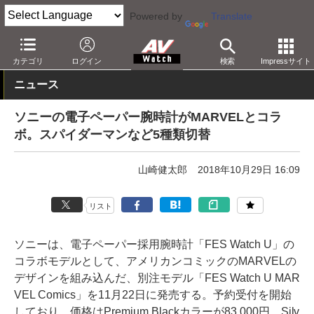
Powered by
Translate
AV Watch
製品
スマホアクセサリ
カテゴリ
ログイン
検索
Impressサイト
ニュース
ソニーの電子ペーパー腕時計がMARVELとコラ
ボ。スパイダーマンなど5種類切替
山崎健太郎
2018年10月29日 16:09
リスト
ソニーは、電子ペーパー採用腕時計「FES Watch U」の
コラボモデルとして、アメリカンコミックのMARVELの
デザインを組み込んだ、別注モデル「FES Watch U MAR
VEL Comics」を11月22日に発売する。予約受付を開始
しており、価格はPremium Blackカラーが83,000円、Silv