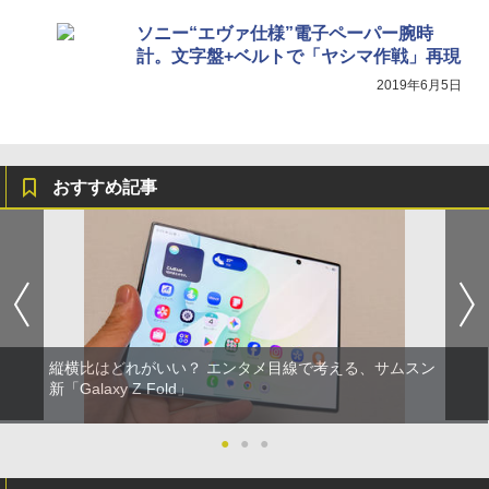
ソニー“エヴァ仕様”電子ペーパー腕時
計。文字盤+ベルトで「ヤシマ作戦」再現
2019年6月5日
おすすめ記事
縦横比はどれがいい？ エンタメ目線で考える、サムスン
新「Galaxy Z Fold」
●
●
●