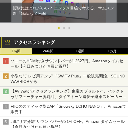
縦横比はどれがいい？ エンタメ目線で考える、サムスン
新「Galaxy Z Fold」
●
●
●
アクセスランキング
1時間
24時間
1週間
1カ月
ソニーのHDMI付きサウンドバーが12627円。Amazonタイムセ
ール【今日みつけたお買い得品】
小型な“テレビ用アンプ”「SW TV Plus」一般販売開始。SOUND
WARRIORから
【AV Watchアクセスランキング】東宝カプセルトイ、バックト
ゥザフューチャー腕時計、ダイアトーン遺伝子継承スピーカー
('26年8月3日～9日)
FIIOのスティック型DAP「Snowsky ECHO NANO」、Amazonで
販売中
JBL“リア分離”サウンドバーが21% OFF。Amazonタイムセール
【今日みつけたお買い得品】