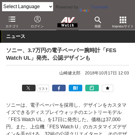
Powered by
Translate
AV Watch
製品
AV周辺機器
カテゴリ
ログイン
検索
Impressサイト
ニュース
ソニー、3.7万円の電子ペーパー腕時計「FES
Watch UL」発売。公認デザインも
山崎健太郎
2018年10月17日 12:03
リスト
ソニーは、電子ペーパーを採用し、デザインをカスタマ
イズできるディスプレイウォッチのエントリーモデル
「FES Watch UL」を17日に発売した。価格は37,000
円。また、上位機「FES Watch U」のカスタマイズデザ
インを手がける、32組の公認クリエイターと、そのデザ