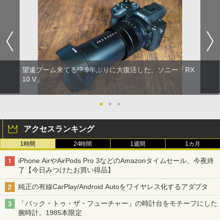
望遠ブーム来てる!? 9年ぶりに大復活した、ソニー「RX
10 V」
●
●
●
アクセスランキング
1時間
24時間
1週間
1カ月
iPhone AirやAirPods Pro 3などのAmazonタイムセール、今夜終
了【今日みつけたお買い得品】
純正の有線CarPlay/Android Autoをワイヤレス化するアダプタ
「バック・トゥ・ザ・フューチャー」の時計台をモチーフにした
腕時計。1985本限定