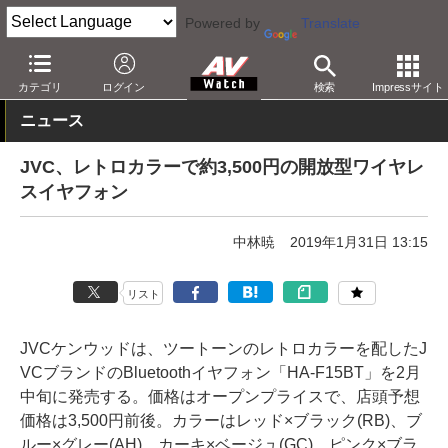
Powered by
Translate
AV Watch
製品
ヘッドフォン
JVC
カテゴリ
ログイン
検索
Impressサイト
ニュース
JVC、レトロカラーで約3,500円の開放型ワイヤレ
スイヤフォン
中林暁
2019年1月31日 13:15
リスト
JVCケンウッドは、ツートーンのレトロカラーを配したJ
VCブランドのBluetoothイヤフォン「HA-F15BT」を2月
中旬に発売する。価格はオープンプライスで、店頭予想
価格は3,500円前後。カラーはレッド×ブラック(RB)、ブ
ルー×グレー(AH)、カーキ×ベージュ(GC)、ピンク×ブラ