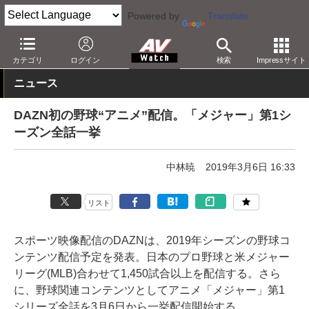
Powered by
Translate
AV Watch
コンテンツ・サービス
映像配信
DAZN
カテゴリ
ログイン
検索
Impressサイト
ニュース
DAZN初の野球“アニメ”配信。「メジャー」第1シ
ーズン全話一挙
中林暁
2019年3月6日 16:33
リスト
スポーツ映像配信のDAZNは、2019年シーズンの野球コ
ンテンツ配信予定を発表。日本のプロ野球と米メジャー
リーグ(MLB)合わせて1,450試合以上を配信する。さら
に、野球関連コンテンツとしてアニメ「メジャー」第1
シリーズ全話を3月6日から一挙配信開始する。