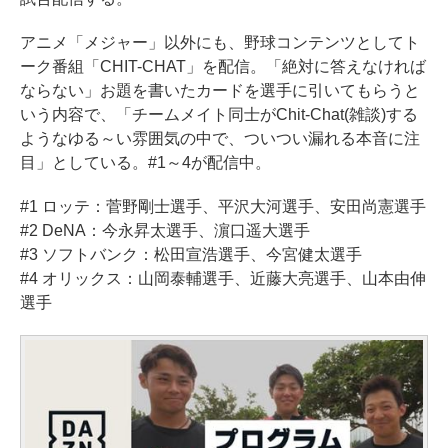
アニメ「メジャー」以外にも、野球コンテンツとしてト
ーク番組「CHIT-CHAT」を配信。「絶対に答えなければ
ならない」お題を書いたカードを選手に引いてもらうと
いう内容で、「チームメイト同士がChit-Chat(雑談)する
ようなゆる～い雰囲気の中で、ついつい漏れる本音に注
目」としている。#1～4が配信中。
#1 ロッテ：菅野剛士選手、平沢大河選手、安田尚憲選手
#2 DeNA：今永昇太選手、濵口遥大選手
#3 ソフトバンク：松田宣浩選手、今宮健太選手
#4 オリックス：山岡泰輔選手、近藤大亮選手、山本由伸
選手