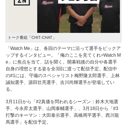
トーク番組「CHIT-CHAT」
「Watch Me」は、各回のテーマに沿って選手をピックア
ップするインタビュー。「俺のここを見てくれ=Watch M
e」に焦点を当て、話を聞く。開幕戦後の自分や各選手
自身の理想とする姿を全3回に渡って配信予定。配信中
の#1には、守備のスペシャリスト梅野隆太郎選手、上林
誠知選手、源田壮亮選手、吉川尚輝選手が登場してい
る。
3月11日から「#2真価を問われるシーズン：鈴木大地選
手、今永昇太選手、山岡泰輔選手」、3月18日から「#3
打撃のキーマン：大田泰示選手、高橋周平選手、西川龍
馬選手」を配信予定。