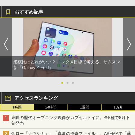
おすすめ記事
縦横比はどれがいい？ エンタメ目線で考える、サムスン
新「Galaxy Z Fold」
●
●
●
アクセスランキング
1時間
24時間
1週間
1カ月
東映の歴代オープニング映像がカプセルトイに。全5種で8月下
旬発売
金ロー「ナウシカ」、「真夏の怪奇ファイル」、ABEMAで「葬