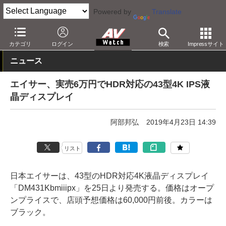
Powered by
Translate
AV Watch
製品
ディスプレイ
カテゴリ
ログイン
検索
Impressサイト
ニュース
エイサー、実売6万円でHDR対応の43型4K IPS液
晶ディスプレイ
阿部邦弘
2019年4月23日 14:39
リスト
日本エイサーは、43型のHDR対応4K液晶ディスプレイ
「DM431Kbmiiipx」を25日より発売する。価格はオープ
ンプライスで、店頭予想価格は60,000円前後。カラーは
ブラック。