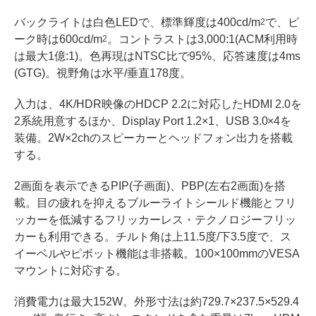
バックライトは白色LEDで、標準輝度は400cd/m
で、ピ
2
ーク時は600cd/m
。コントラストは3,000:1(ACM利用時
2
は最大1億:1)。色再現はNTSC比で95%、応答速度は4ms
(GTG)。視野角は水平/垂直178度。
入力は、4K/HDR映像のHDCP 2.2に対応したHDMI 2.0を
2系統用意するほか、Display Port 1.2×1、USB 3.0×4を
装備。2W×2chのスピーカーとヘッドフォン出力を搭載
する。
2画面を表示できるPIP(子画面)、PBP(左右2画面)を搭
載。目の疲れを抑えるブルーライトシールド機能とフリ
ッカーを低減するフリッカーレス・テクノロジーフリッ
カーも利用できる。チルト角は上11.5度/下3.5度で、ス
イーベルやピボット機能は非搭載。100×100mmのVESA
マウントに対応する。
消費電力は最大152W。外形寸法は約729.7×237.5×529.4