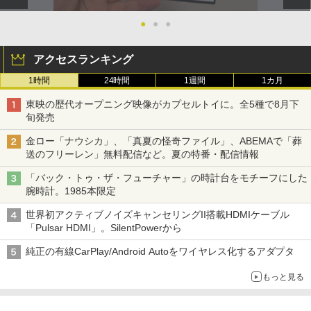
●
●
●
アクセスランキング
1時間
24時間
1週間
1カ月
東映の歴代オープニング映像がカプセルトイに。全5種で8月下
旬発売
金ロー「ナウシカ」、「真夏の怪奇ファイル」、ABEMAで「葬
送のフリーレン」無料配信など。夏の特番・配信情報
「バック・トゥ・ザ・フューチャー」の時計台をモチーフにした
腕時計。1985本限定
世界初アクティブノイズキャンセリングII搭載HDMIケーブル
「Pulsar HDMI」。SilentPowerから
純正の有線CarPlay/Android Autoをワイヤレス化するアダプタ
もっと見る