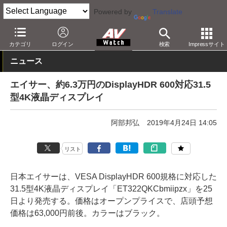
Powered by
Translate
AV Watch
製品
ディスプレイ
カテゴリ
ログイン
検索
Impressサイト
ニュース
エイサー、約6.3万円のDisplayHDR 600対応31.5
型4K液晶ディスプレイ
阿部邦弘
2019年4月24日 14:05
リスト
日本エイサーは、VESA DisplayHDR 600規格に対応した
31.5型4K液晶ディスプレイ「ET322QKCbmiipzx」を25
日より発売する。価格はオープンプライスで、店頭予想
価格は63,000円前後。カラーはブラック。