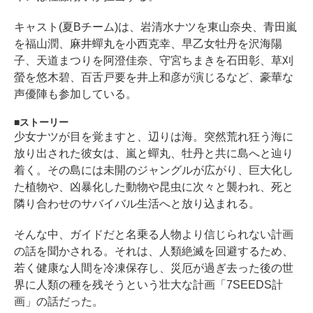
キャスト(夏Bチーム)は、岩清水ナツを東山奈央、青田嵐
を福山潤、麻井蟬丸を小西克幸、早乙女牡丹を沢海陽
子、天道まつりを阿澄佳奈、守宮ちまきを石田彰、草刈
螢を悠木碧、百舌戸要を井上和彦が演じるなど、豪華な
声優陣も参加している。
ストーリー
少女ナツが目を覚ますと、辺りは海。突然荒れ狂う海に
放り出された彼女は、嵐と蟬丸、牡丹と共に島へと辿り
着く。その島には未開のジャングルが広がり、巨大化し
た植物や、凶暴化した動物や昆虫に次々と襲われ、死と
隣り合わせのサバイバル生活へと放り込まれる。
そんな中、ガイドだと名乗る人物より信じられない計画
の話を聞かされる。それは、人類絶滅を回避するため、
若く健康な人間を冷凍保存し、災厄が過ぎ去った後の世
界に人類の種を残そうという壮大な計画「7SEEDS計
画」の話だった。