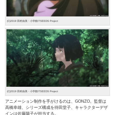
(C)2019 田村由美・小学館/7SEEDS Project
(C)2019 田村由美・小学館/7SEEDS Project
アニメーション制作を手がけるのは、GONZO。監督は
高橋幸雄、シリーズ構成を待田堂子、キャラクターデザ
インは佐藤陽子が担当する。