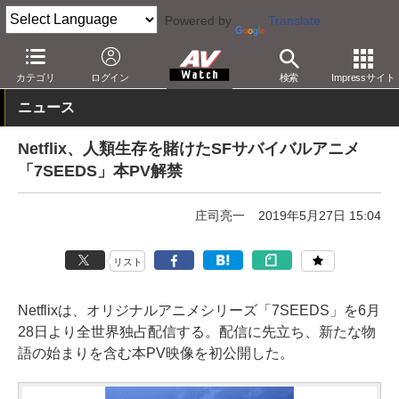
Powered by
Translate
AV Watch
コンテンツ・サービス
映像配信
Netflix
カテゴリ
ログイン
検索
Impressサイト
ニュース
Netflix、人類生存を賭けたSFサバイバルアニメ
「7SEEDS」本PV解禁
庄司亮一
2019年5月27日 15:04
リスト
Netflixは、オリジナルアニメシリーズ「7SEEDS」を6月
28日より全世界独占配信する。配信に先立ち、新たな物
語の始まりを含む本PV映像を初公開した。