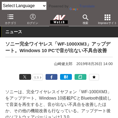
Powered by
Translate
AV Watch
製品
ヘッドフォン
ソニー
カテゴリ
ログイン
検索
Impressサイト
ニュース
ソニー完全ワイヤレス「WF-1000XM3」アップデ
ート。Windows 10 PCで音が出ない不具合改善
山崎健太郎
2019年8月26日 14:00
リスト
ソニーは、完全ワイヤレスイヤフォン「WF-1000XM3」
をアップデート。Windows 10搭載PCとBluetooth接続し
て音楽を再生すると、音が出ない不具合を改善したほ
か、その他の機能改善も行なっている。アップデート後
のソフトウェアバージョンは1.3.0。