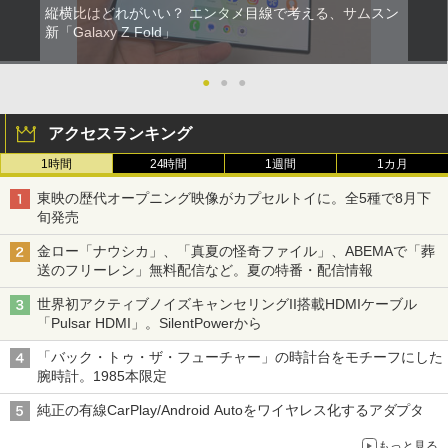
縦横比はどれがいい？ エンタメ目線で考える、サムスン
新「Galaxy Z Fold」
●
●
●
アクセスランキング
1時間
24時間
1週間
1カ月
東映の歴代オープニング映像がカプセルトイに。全5種で8月下
旬発売
金ロー「ナウシカ」、「真夏の怪奇ファイル」、ABEMAで「葬
送のフリーレン」無料配信など。夏の特番・配信情報
世界初アクティブノイズキャンセリングII搭載HDMIケーブル
「Pulsar HDMI」。SilentPowerから
「バック・トゥ・ザ・フューチャー」の時計台をモチーフにした
腕時計。1985本限定
純正の有線CarPlay/Android Autoをワイヤレス化するアダプタ
もっと見る