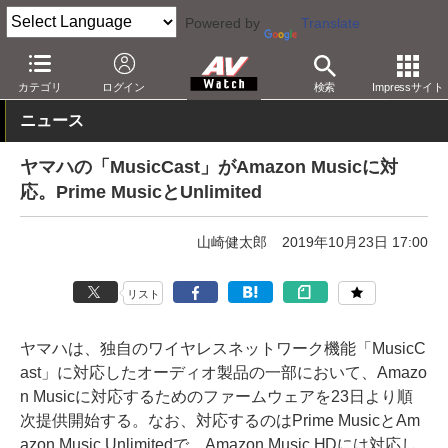
Powered by
Translate
AV Watch
コンテンツ・サービス
音楽配信
Amazon
カテゴリ
ログイン
検索
Impressサイト
ニュース
ヤマハの「MusicCast」がAmazon Musicに対
応。Prime MusicとUnlimited
山崎健太郎
2019年10月23日 17:00
リスト
ヤマハは、独自のワイヤレスネットワーク機能「MusicC
ast」に対応したオーディオ製品の一部において、Amazo
n Musicに対応するためのファームウェアを23日より順
次提供開始する。なお、対応するのはPrime MusicとAm
azon Music Unlimitedで、Amazon Music HDには対応し