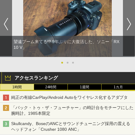
望遠ブーム来てる!? 9年ぶりに大復活した、ソニー「RX
10 V」
●
●
●
アクセスランキング
1時間
24時間
1週間
1カ月
純正の有線CarPlay/Android Autoをワイヤレス化するアダプタ
「バック・トゥ・ザ・フューチャー」の時計台をモチーフにした
腕時計。1985本限定
Skullcandy、BoseのANCとサウンドチューニング採用の震える
ヘッドフォン「Crusher 1080 ANC」