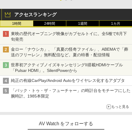
アクセスランキング
1時間
24時間
1週間
1カ月
東映の歴代オープニング映像がカプセルトイに。全5種で8月下
旬発売
金ロー「ナウシカ」、「真夏の怪奇ファイル」、ABEMAで「葬
送のフリーレン」無料配信など。夏の特番・配信情報
世界初アクティブノイズキャンセリングII搭載HDMIケーブル
「Pulsar HDMI」。SilentPowerから
純正の有線CarPlay/Android Autoをワイヤレス化するアダプタ
「バック・トゥ・ザ・フューチャー」の時計台をモチーフにした
腕時計。1985本限定
もっと見る
AV Watch をフォローする