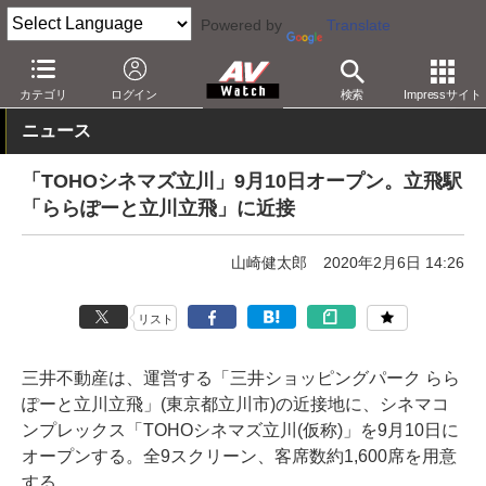
Powered by
Translate
AV Watch
コンテンツ・サービス
映画
映画館・シネコン
カテゴリ
ログイン
検索
Impressサイト
ニュース
「TOHOシネマズ立川」9月10日オープン。立飛駅
「ららぽーと立川立飛」に近接
山崎健太郎
2020年2月6日 14:26
リスト
三井不動産は、運営する「三井ショッピングパーク らら
ぽーと立川立飛」(東京都立川市)の近接地に、シネマコ
ンプレックス「TOHOシネマズ立川(仮称)」を9月10日に
オープンする。全9スクリーン、客席数約1,600席を用意
する。