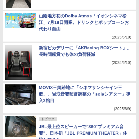
山陰地方初のDolby Atmos「イオンシネマ松
江」7月18日開業。ドリンクとポップコーンお
代わり自由
(2025/6/10)
新宿ピカデリーに「AKRacing BOXシート」。
長時間鑑賞でも体の負荷軽減
(2025/6/10)
MOVIX三郷跡地に「シネマサンシャイン三
郷」。岩浪音響監督調整の「solaシアター」導
入2館目
(2025/6/9)
トピック
JBL最上位スピーカーで“360°プレミアム音
響”、日本初「JBL PREMIUM THEATER」体