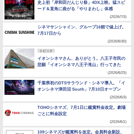
史上初「岸和田だんじり祭」4DX上映。猛スピ
ード＆直角に曲がる「やりまわし」体感
(2026/7/3)
シネマサンシャイン、グループ16館で値上げ。
7月17日から
(2026/6/30)
トピック
イオンシネマさん、ありがとう。八王子市民の
悲願「イオンシネマ八王子滝山」行ってきた
(2026/6/25)
千葉県初のDTSサラウンド・シネマ導入。「イ
オンシネマ津田沼 South」7月10日オープン
(2026/6/3)
TOHOシネマズ、7月1日に鑑賞料金改定。劇場
ごとに料金設定
(2026/6/1)
109シネマズが鑑賞料を改定。会員料金新設、