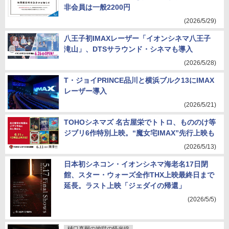
非会員は一般2200円
(2026/5/29)
八王子初IMAXレーザー「イオンシネマ八王子
滝山」、DTSサラウンド・シネマも導入
(2026/5/28)
T・ジョイPRINCE品川と横浜ブルク13にIMAX
レーザー導入
(2026/5/21)
TOHOシネマズ 名古屋栄でトトロ、もののけ等
ジブリ6作特別上映。“魔女宅IMAX”先行上映も
(2026/5/13)
日本初シネコン・イオンシネマ海老名17日閉
館、スター・ウォーズ全作THX上映最終日まで
延長。ラスト上映「ジェダイの帰還」
(2026/5/5)
樋口真嗣の地獄の怪光線