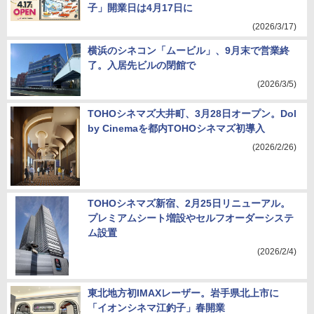
子」開業日は4月17日に
(2026/3/17)
横浜のシネコン「ムービル」、9月末で営業終
了。入居先ビルの閉館で
(2026/3/5)
TOHOシネマズ大井町、3月28日オープン。Dol
by Cinemaを都内TOHOシネマズ初導入
(2026/2/26)
TOHOシネマズ新宿、2月25日リニューアル。
プレミアムシート増設やセルフオーダーシステ
ム設置
(2026/2/4)
東北地方初IMAXレーザー。岩手県北上市に
「イオンシネマ江釣子」春開業