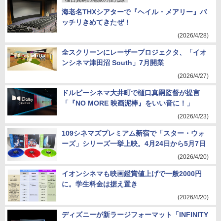
海老名THXシアターで『ヘイル・メアリー』バ
ッチリきめてきたぜ！
(2026/4/28)
全スクリーンにレーザープロジェクタ、「イオ
ンシネマ津田沼 South」7月開業
(2026/4/27)
ドルビーシネマ大井町で樋口真嗣監督が提言
「『NO MORE 映画泥棒』をいい音に！」
(2026/4/23)
109シネマズプレミアム新宿で「スター・ウォ
ーズ」シリーズ一挙上映。4月24日から5月7日
(2026/4/20)
イオンシネマも映画鑑賞値上げで一般2000円
に。学生料金は据え置き
(2026/4/20)
ディズニーが新ラージフォーマット「INFINITY