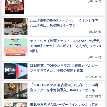
(2026/4/7)
八王子市初のIMAXレーザー。「イオンシネマ
八王子滝山」6月26日オープン
(2026/4/6)
ティ・ジョイ映画チケット、Amazon Pay予約
で100組チケットプレゼント。とんがりコーン4
0個も
(2026/4/6)
28日開業「TOHOシネマズ 大井町」ドルビー
シネマ見てきた。今後の展開も直撃
(2026/3/27)
「TOHOシネマズ 名古屋栄」にプレミアム/轟
音シアターを東海初導入。IMAXレーザーも
(2026/3/17)
東北地方初IMAXレーザー「イオンシネマ江釣