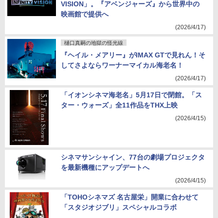
VISION」。『アベンジャーズ』から世界中の
映画館で提供へ
(2026/4/17)
樋口真嗣の地獄の怪光線
『ヘイル・メアリー』がIMAX GTで見れん！そ
してさよならワーナーマイカル海老名！
(2026/4/17)
「イオンシネマ海老名」5月17日で閉館。「ス
ター・ウォーズ」全11作品をTHX上映
(2026/4/15)
シネマサンシャイン、77台の劇場プロジェクタ
を最新機種にアップデートへ
(2026/4/15)
「TOHOシネマズ 名古屋栄」開業に合わせて
「スタジオジブリ」スペシャルコラボ