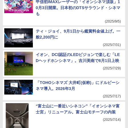
甲信初IMAXレーザーの「イオンシネマ須坂」1
0月3日開業。日本初のDTSサラウンド・シネマ
も
(2025/9/5)
ティ・ジョイ、9月1日から鑑賞料金値上げ。一
般2,200円に
(2025/7/31)
イオン、DCI認証のLEDビジョンで楽しむ「LE
Dヘッドホンシネマ」。吉川美南で8月1日上映
(2025/7/29)
「TOHOシネマズ 大井町(仮称)」にドルビーシ
ネマ導入。2026年3月
(2025/7/17)
“富士山に一番近いシネコン”「イオンシネマ富
士宮」リニューアル。富士山モチーフの内装
(2025/7/14)