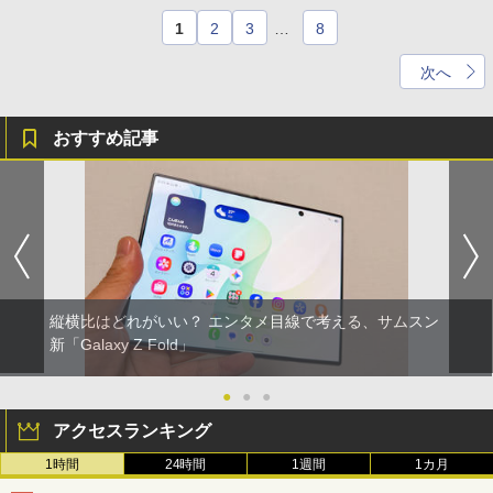
1
2
3
…
8
次へ
おすすめ記事
縦横比はどれがいい？ エンタメ目線で考える、サムスン
新「Galaxy Z Fold」
●
●
●
アクセスランキング
1時間
24時間
1週間
1カ月