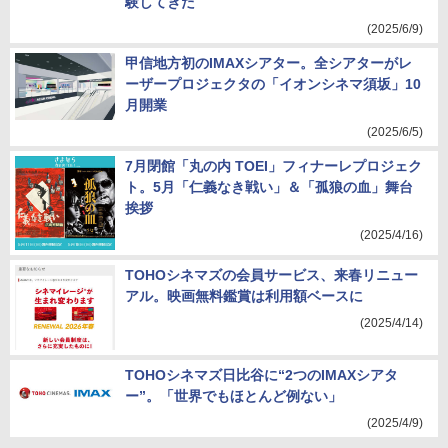
験してきた
(2025/6/9)
甲信地方初のIMAXシアター。全シアターがレ
ーザープロジェクタの「イオンシネマ須坂」10
月開業
(2025/6/5)
7月閉館「丸の内 TOEI」フィナーレプロジェク
ト。5月「仁義なき戦い」＆「孤狼の血」舞台
挨拶
(2025/4/16)
TOHOシネマズの会員サービス、来春リニュー
アル。映画無料鑑賞は利用額ベースに
(2025/4/14)
TOHOシネマズ日比谷に“2つのIMAXシアタ
ー”。「世界でもほとんど例ない」
(2025/4/9)