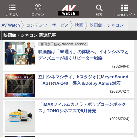
カテゴリ
ログイン
検索
Impressサイト
AV Watch
コンテンツ・サービス
映画
映画館・シネコン
映画館・シネコン 関連記事
西田宗千佳のRandomTracking
映画館は「99通り」の体験へ。イオンシネマと
ディズニーが描くリピーター戦略
(2026/8/4)
立川シネマシティ、bスタジオにMeyer Sound
「ASTRYA-140」導入＆Dolby Atmos対応
(2026/7/27)
「IMAXフィルムカメラ・ポップコーンボック
ス」TOHOシネマズで9月発売
(2026/7/24)