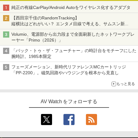
純正の有線CarPlay/Android Autoをワイヤレス化するアダプタ
【西田宗千佳のRandomTracking】
縦横比はどれがいい？ エンタメ目線で考える、サムスン新
「Galaxy Z Fold」
Volumio、電源部から出力段まで全面刷新したネットワークプレ
ーヤー「Primo（2026）」
「バック・トゥ・ザ・フューチャー」の時計台をモチーフにした
腕時計。1985本限定
フェーズメーション、新時代リファレンスMCカートリッジ
「PP-2200」。磁気回路やハウジングを根本から見直し
もっと見る
AV Watch をフォローする