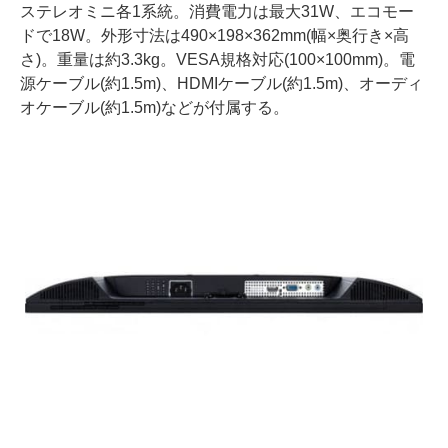
ステレオミニ各1系統。消費電力は最大31W、エコモー
ドで18W。外形寸法は490×198×362mm(幅×奥行き×高
さ)。重量は約3.3kg。VESA規格対応(100×100mm)。電
源ケーブル(約1.5m)、HDMIケーブル(約1.5m)、オーディ
オケーブル(約1.5m)などが付属する。