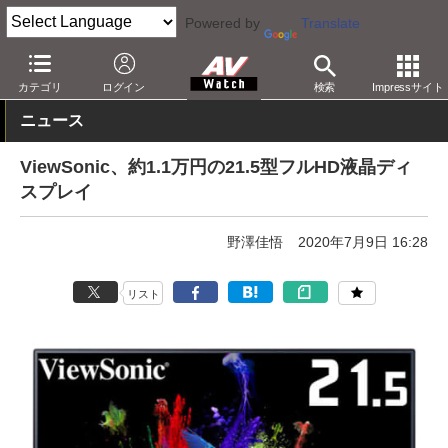
Powered by
Translate
AV Watch
製品
ディスプレイ
カテゴリ
ログイン
検索
Impressサイト
ニュース
ViewSonic、約1.1万円の21.5型フルHD液晶ディ
スプレイ
野澤佳悟
2020年7月9日 16:28
リスト