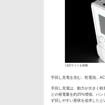
LEDライトを搭載
手回し充電を含む、乾電池、AC
手回し充電は、動力が大きく軽
との発電量を約25%増強。ハ
ず回しやすい形状を追求したと