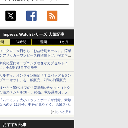
Impress Watchシリーズ 人気記事
時間
24時間
1週間
1カ月
ユニクロ、今日から「お盆特別セール」。涼感
シアサッカーワンピース待望値下げ、撥水ギア
ショーツは1990円に
東映の歴代オープニング映像がカプセルトイ
に。全5種で8月下旬発売
カルディ、オンライン限定「ネコバッグ＆タン
ブラーセット」を一般販売。7月の抽選販売の
当選無効分
はやぶさ50％オフの「新幹線eチケット（トク
だ値スペシャル28）」発売。秋冬乗車分、えき
ねっと限定
「ムーミン」大小メッシュポーチが付録、素敵
なあの人 11月号。中身が見やすく、温泉スパに
も使える
もっと見る
おすすめ記事