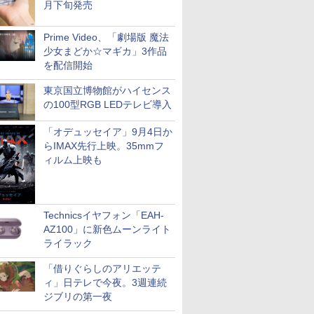
月下旬発売
Prime Video、「劇場版 魔法
少女まどか☆マギカ」3作品
を配信開始
東京国立博物館がハイセンス
の100型RGB LEDテレビ導入
「オデュッセイア」9月4日か
らIMAX先行上映。35mmフ
ィルム上映も
Technicsイヤフォン「EAH-
AZ100」に新色ムーンライト
ライラック
「借りぐらしのアリエッテ
ィ」日テレで今夜。3週連続
ジブリの第一夜