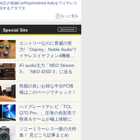
純正の有線CarPlay/Android Autoをワイヤレス
化するアダプタ
もっと見る
Special Site
エントリーなのに脅威の実
力!「Osprey」Noble Audioワ
イヤレスイヤフォン4機種を
一気に聴く
iFi audio主力「NEO Stream
3」「NEO iDSD 3」に迫る
性能の良いお得な中古PC情
報はこのページでチェック！
ハイグレードテレビ「TCL
Q7D Pro」。圧巻の色彩美で
映画＆ゲームが極上体験に
ソニーミラーレス一眼の大特
集！ 見どころ記事まとめ