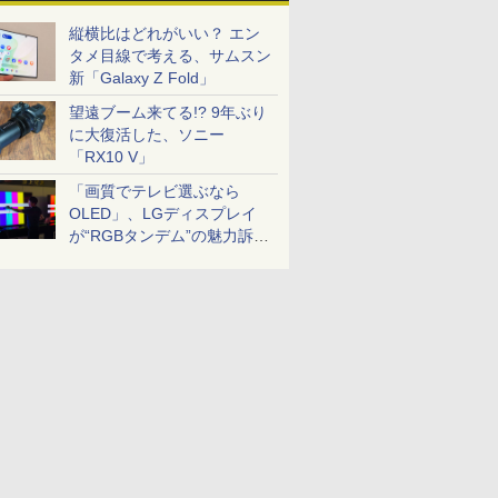
縦横比はどれがいい？ エン
タメ目線で考える、サムスン
新「Galaxy Z Fold」
望遠ブーム来てる!? 9年ぶり
に大復活した、ソニー
「RX10 V」
「画質でテレビ選ぶなら
OLED」、LGディスプレイ
が“RGBタンデム”の魅力訴
求。液晶とのガチ比較も