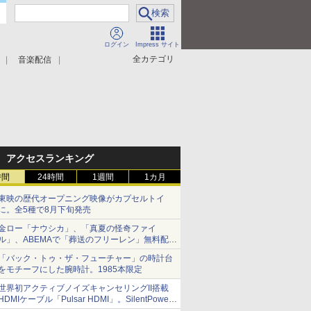
ログイン
Impress サイト
全カテゴリ
音楽配信
アクセスランキング
時間
24時間
1週間
1カ月
東映の歴代オープニング映像がカプセルトイ
に。全5種で8月下旬発売
金ロー「ナウシカ」、「真夏の怪奇ファイ
ル」、ABEMAで「葬送のフリーレン」無料配信
など。夏の特番・配信情報
「バック・トゥ・ザ・フューチャー」の時計台
をモチーフにした腕時計。1985本限定
世界初アクティブノイズキャンセリングII搭載
HDMIケーブル「Pulsar HDMI」。SilentPower
から