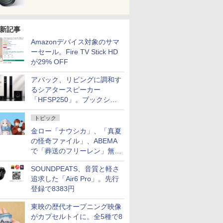
新記事
Amazonデバイス対象のサマ
ーセール。Fire TV Stick HD
が29% OFF
アバック、リビングに調和す
るシアタースピーカー
「HFSP250」。ブックシェ
ルフはペア3万円以下
トピック
金ロー「ナウシカ」、「真夏
の怪奇ファイル」、ABEMA
で「葬送のフリーレン」無料
配信など。夏の特番・配信情
SOUNDPEATS、音質と軽さ
報
追求した「Air6 Pro」。先行
登録で8383円
東映の歴代オープニング映像
がカプセルトイに。全5種で8