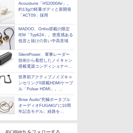
Acoustune「HS2000Air」。
約13gの軽量ボディと新開発
「ACT09」採用
MADOO、Ortho搭載の限定
IEM「Typ624」。密度感ある
低音と抜けの良い中高音域
SilentPower、軍事レーダー
技術から着想したノイキャン
搭載電源コンディショナー
「AC iPurifier2」
世界初アクティブノイズキャ
ンセリングII搭載HDMIケーブ
ル「Pulsar HDMI」。
SilentPowerから
Brise Audio“究極ポータブル
オーディオFUGAKU”に10周
年記念モデル。経路を
NISHIKIで統一。400万円
AV Watch をフォローする