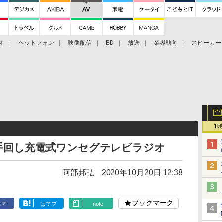
オ
ヘッドフォン
映像配信
BD
放送
業界動向
スピーカー
ェクタ
PS4
BDプレーヤー
映像配信
BD
1
手回し充電式ワンセグテレビラジオ
阿部邦弘
2020年10月20日 12:38
ブックマーク
ェア
はてブ
note