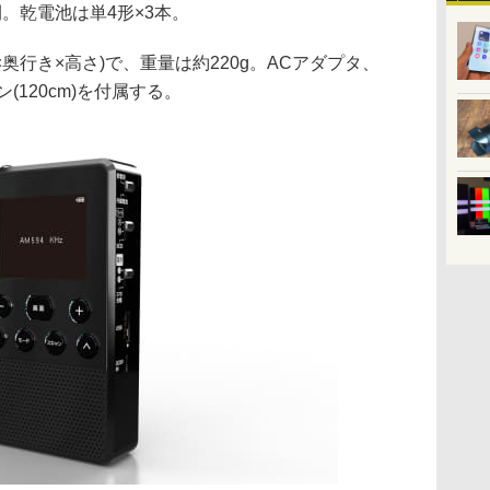
。乾電池は単4形×3本。
(幅×奥行き×高さ)で、重量は約220g。ACアダプタ、
ン(120cm)を付属する。