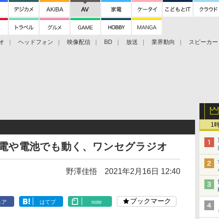
オ
ヘッドフォン
映像配信
BD
放送
業界動向
スピーカー
ェクタ
PS4
BDプレーヤー
映像配信
BD
1
B充電や電池でも動く、ワンセグラジオ
野澤佳悟
2021年2月16日 12:40
ブックマーク
ェア
はてブ
note