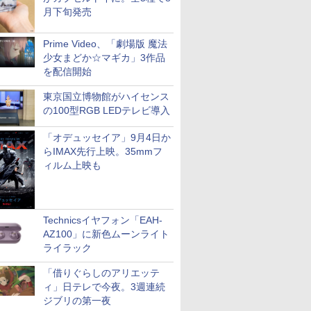
月下旬発売
Prime Video、「劇場版 魔法
少女まどか☆マギカ」3作品
を配信開始
東京国立博物館がハイセンス
の100型RGB LEDテレビ導入
「オデュッセイア」9月4日か
らIMAX先行上映。35mmフ
ィルム上映も
Technicsイヤフォン「EAH-
AZ100」に新色ムーンライト
ライラック
「借りぐらしのアリエッテ
ィ」日テレで今夜。3週連続
ジブリの第一夜