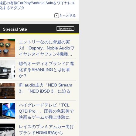
純正の有線CarPlay/Android Autoをワイヤレス
化するアダプタ
もっと見る
Special Site
エントリーなのに脅威の実
力!「Osprey」Noble Audioワ
イヤレスイヤフォン4機種を
一気に聴く
総合オーディオブランドに進
化するSHANLINGとは何者
か？
iFi audio主力「NEO Stream
3」「NEO iDSD 3」に迫る
ハイグレードテレビ「TCL
Q7D Pro」。圧巻の色彩美で
映画＆ゲームが極上体験に
レイズのプレミアムカー向け
ブランドHOMURAから