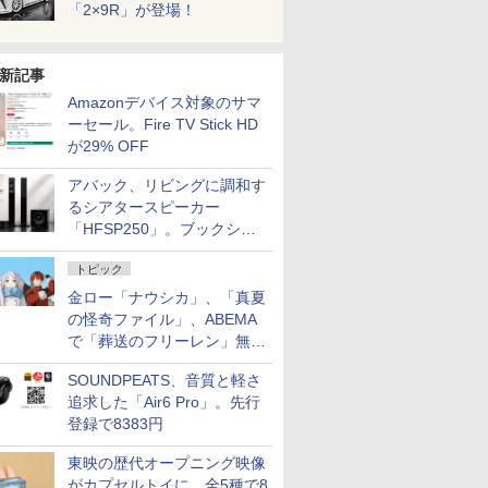
「2×9R」が登場！
新記事
Amazonデバイス対象のサマ
ーセール。Fire TV Stick HD
が29% OFF
アバック、リビングに調和す
るシアタースピーカー
「HFSP250」。ブックシェ
ルフはペア3万円以下
トピック
金ロー「ナウシカ」、「真夏
の怪奇ファイル」、ABEMA
で「葬送のフリーレン」無料
配信など。夏の特番・配信情
SOUNDPEATS、音質と軽さ
報
追求した「Air6 Pro」。先行
登録で8383円
東映の歴代オープニング映像
がカプセルトイに。全5種で8