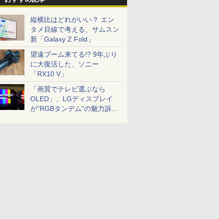
縦横比はどれがいい？ エン
タメ目線で考える、サムスン
新「Galaxy Z Fold」
望遠ブーム来てる!? 9年ぶり
に大復活した、ソニー
「RX10 V」
「画質でテレビ選ぶなら
OLED」、LGディスプレイ
が“RGBタンデム”の魅力訴
求。液晶とのガチ比較も