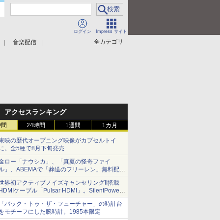
ログイン
Impress サイト
全カテゴリ
音楽配信
アクセスランキング
時間
24時間
1週間
1カ月
東映の歴代オープニング映像がカプセルトイ
に。全5種で8月下旬発売
金ロー「ナウシカ」、「真夏の怪奇ファイ
ル」、ABEMAで「葬送のフリーレン」無料配信
など。夏の特番・配信情報
世界初アクティブノイズキャンセリングII搭載
HDMIケーブル「Pulsar HDMI」。SilentPower
から
「バック・トゥ・ザ・フューチャー」の時計台
をモチーフにした腕時計。1985本限定