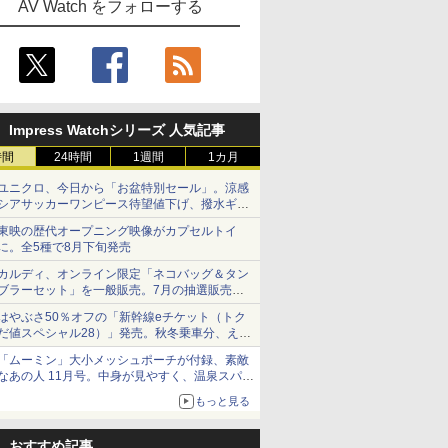
AV Watch をフォローする
Impress Watchシリーズ 人気記事
時間
24時間
1週間
1カ月
ユニクロ、今日から「お盆特別セール」。涼感
シアサッカーワンピース待望値下げ、撥水ギア
ショーツは1990円に
東映の歴代オープニング映像がカプセルトイ
に。全5種で8月下旬発売
カルディ、オンライン限定「ネコバッグ＆タン
ブラーセット」を一般販売。7月の抽選販売の
当選無効分
はやぶさ50％オフの「新幹線eチケット（トク
だ値スペシャル28）」発売。秋冬乗車分、えき
ねっと限定
「ムーミン」大小メッシュポーチが付録、素敵
なあの人 11月号。中身が見やすく、温泉スパに
も使える
もっと見る
おすすめ記事