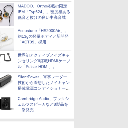
MADOO、Ortho搭載の限定
IEM「Typ624」。密度感ある
低音と抜けの良い中高音域
Acoustune「HS2000Air」。
約13gの軽量ボディと新開発
「ACT09」採用
世界初アクティブノイズキャ
ンセリングII搭載HDMIケーブ
ル「Pulsar HDMI」。
SilentPowerから
SilentPower、軍事レーダー
技術から着想したノイキャン
搭載電源コンディショナー
「AC iPurifier2」
Cambridge Audio、ブックシ
ェルフスピーカなど8製品を
一挙発売