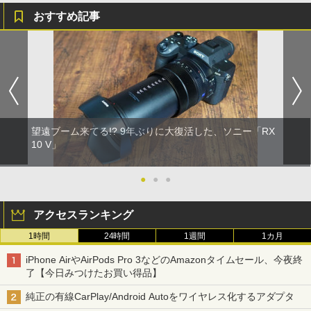
おすすめ記事
望遠ブーム来てる!? 9年ぶりに大復活した、ソニー「RX
10 V」
●
●
●
アクセスランキング
1時間
24時間
1週間
1カ月
iPhone AirやAirPods Pro 3などのAmazonタイムセール、今夜終
了【今日みつけたお買い得品】
純正の有線CarPlay/Android Autoをワイヤレス化するアダプタ