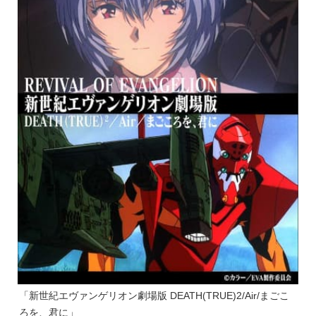
「新世紀エヴァンゲリオン劇場版 DEATH(TRUE)2/Air/まごこ
ろを、君に」