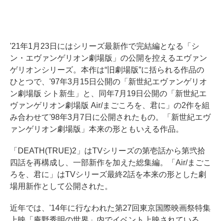
'21年1月23日にはシリーズ最新作で完結編となる「シ
ン・エヴァンゲリオン劇場版」の公開を控えるエヴァン
ゲリオンシリーズ。本作は“旧劇場版”に括られる作品の
ひとつで、'97年3月15日公開の「新世紀エヴァンゲリオ
ン劇場版 シト新生」と、同年7月19日公開の「新世紀エ
ヴァンゲリオン劇場版 Air/まごころを、君に」の2作を組
み合わせて'98年3月7日に公開されたもの。「新世紀エヴ
ァンゲリオン劇場版」本来の形ともいえる作品。
「DEATH(TRUE)2」はTVシリーズの第壱話から第弐拾
四話を再構成し、一部新作を加えた総集編。「Air/まごこ
ろを、君に」はTVシリーズ最終2話を本来の形とした劇
場用新作として公開された。
近年では、'14年に行なわれた第27回東京国際映画祭特集
上映「庵野秀明の世界」内でイベント上映されている