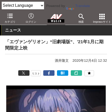
Powered by
Translate
AV Watch
コンテンツ・サービス
映画
映画作品
カテゴリ
ログイン
検索
Impressサイト
ニュース
「エヴァンゲリオン」“旧劇場版”、'21年1月に期
間限定上映
酒井隆文
2020年12月4日 12:32
リスト