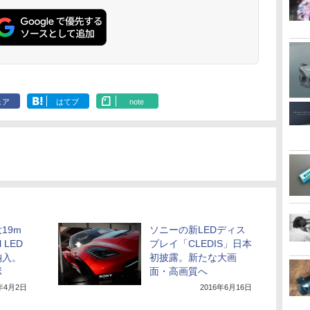
ェア
はてブ
note
19m
ソニーの新LEDディス
 LED
プレイ「CLEDIS」日本
納入。
初披露。新たな大画
ボ
面・高画質へ
9年4月2日
2016年6月16日