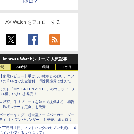
「RX10 V」
AV Watch をフォローする
Impress Watchシリーズ 人気記事
時間
24時間
1週間
1カ月
【家電レビュー】手ごわい雑草との戦い、コメ
リの草刈機で完全勝利 掃除機感覚で使えた
ミスド「Mrs. GREEN APPLE」のコラボドーナ
ツ4種、いよいよ発売！
吉野家、牛リブロースを熱々で提供する「極旨
牛鉄板ステーキ定食」を発売
バーガーキング、超大型チーズバーガー「ダー
ティ ザ・ワンパウンダー」を発売。総カロリー
約1656kcal、総重量約527g！
NTT島田社長、ソフトバンクのセブン出資に「d
ポイント使えるようにして」