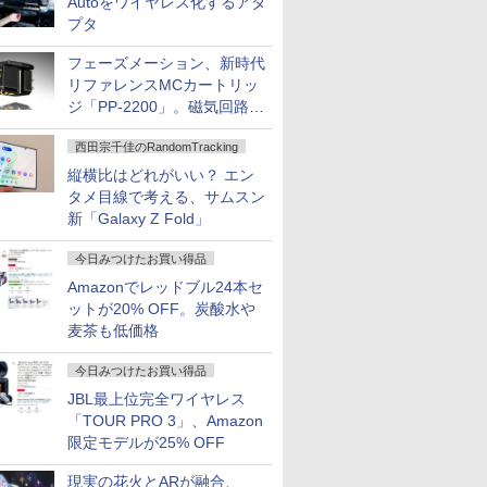
Autoをワイヤレス化するアダ
プタ
フェーズメーション、新時代
リファレンスMCカートリッ
ジ「PP-2200」。磁気回路や
ハウジングを根本から見直し
西田宗千佳のRandomTracking
縦横比はどれがいい？ エン
タメ目線で考える、サムスン
新「Galaxy Z Fold」
今日みつけたお買い得品
Amazonでレッドブル24本セ
ットが20% OFF。炭酸水や
麦茶も低価格
今日みつけたお買い得品
JBL最上位完全ワイヤレス
「TOUR PRO 3」、Amazon
限定モデルが25% OFF
現実の花火とARが融合、