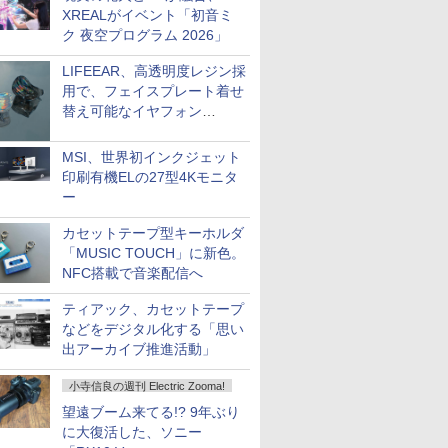
XREALがイベント「初音ミ
ク 夜空プログラム 2026」
LIFEEAR、高透明度レジン採
用で、フェイスプレート着せ
替え可能なイヤフォン
「Nova Shell」
MSI、世界初インクジェット
印刷有機ELの27型4Kモニタ
ー
カセットテープ型キーホルダ
「MUSIC TOUCH」に新色。
NFC搭載で音楽配信へ
ティアック、カセットテープ
などをデジタル化する「思い
出アーカイブ推進活動」
小寺信良の週刊 Electric Zooma!
望遠ブーム来てる!? 9年ぶり
に大復活した、ソニー