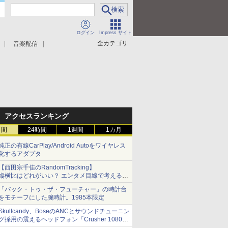
ログイン
Impress サイト
全カテゴリ
音楽配信
アクセスランキング
時間
24時間
1週間
1カ月
純正の有線CarPlay/Android Autoをワイヤレス
化するアダプタ
【西田宗千佳のRandomTracking】
縦横比はどれがいい？ エンタメ目線で考える、
サムスン新「Galaxy Z Fold」
「バック・トゥ・ザ・フューチャー」の時計台
をモチーフにした腕時計。1985本限定
Skullcandy、BoseのANCとサウンドチューニン
グ採用の震えるヘッドフォン「Crusher 1080
ANC」