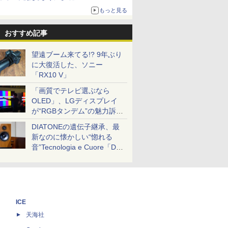
もっと見る
おすすめ記事
望遠ブーム来てる!? 9年ぶり
に大復活した、ソニー
「RX10 V」
「画質でテレビ選ぶなら
OLED」、LGディスプレイ
が“RGBタンデム”の魅力訴
求。液晶とのガチ比較も
DIATONEの遺伝子継承、最
新なのに懐かしい“惚れる
音”Tecnologia e Cuore「DS-
TC52B」を聴く
ICE
天海社