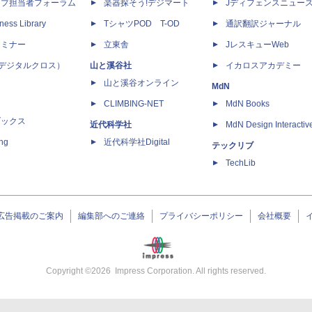
ップ担当者フォーラム
楽器探そう!デジマート
Jディフェンスニュー
ness Library
TシャツPOD T-OD
通訳翻訳ジャーナル
セミナー
立東舎
JレスキューWeb
 X（デジタルクロス）
山と溪谷社
イカロスアカデミー
山と溪谷オンライン
MdN
CLIMBING-NET
MdN Books
ブックス
近代科学社
MdN Design Interactiv
ing
近代科学社Digital
テックリブ
TechLib
広告掲載のご案内
編集部へのご連絡
プライバシーポリシー
会社概要
Copyright ©
2026
Impress Corporation. All rights reserved.