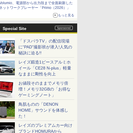
Volumio、電源部から出力段まで全面刷新した
ネットワークプレーヤー「Primo（2026）」
もっと見る
Special Site
「ドスパラTV」の配信現場
に“PAD”撮影班が潜入!人気の
秘訣に迫る!!
レイズ鍛造1ピースアルミホ
イール「CE28 N-plus」軽量
なままに剛性を向上
お値段そのままでメモリ倍
増！メモリ32GBの「お得な
ゲーミングノート」
鳥肌ものの「DENON
HOME」サウンドを体感し
た！
レイズのプレミアムカー向け
ブランドHOMURAから