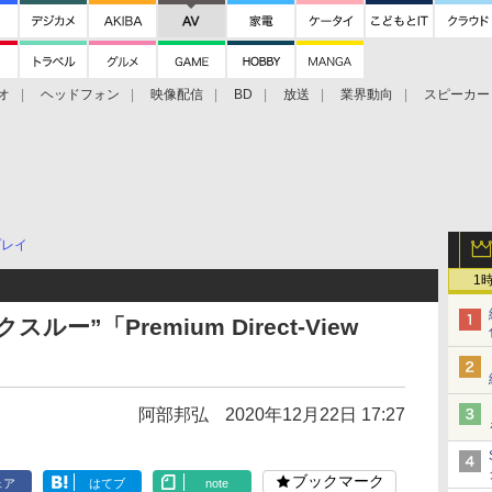
オ
ヘッドフォン
映像配信
BD
放送
業界動向
スピーカー
ェクタ
PS4
BDプレーヤー
映像配信
BD
プレイ
1
ー”「Premium Direct-View
阿部邦弘
2020年12月22日 17:27
ブックマーク
ェア
はてブ
note