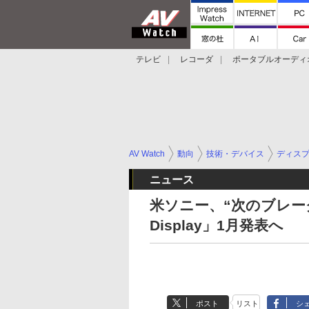
テレビ
レコーダ
ポータブルオーディ
スマートスピーカー
デジカメ
プロジ
AV Watch
動向
技術・デバイス
ディス
ニュース
米ソニー、“次のブレークスル
Display」1月発表へ
ポスト
リスト
シ