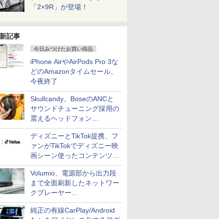
「2×9R」が登場！
新記事
今日みつけたお買い得品
iPhone AirやAirPods Pro 3な
どのAmazonタイムセール、
今夜終了
Skullcandy、BoseのANCと
サウンドチューニング採用の
震えるヘッドフォン
「Crusher 1080 ANC」
ディズニーとTikTok提携、フ
ァンがTikTokでディズニー映
画シーン使ったコンテンツ制
作、Disney+にも配信
Volumio、電源部から出力段
まで全面刷新したネットワー
クプレーヤー
「Primo（2026）」
純正の有線CarPlay/Android