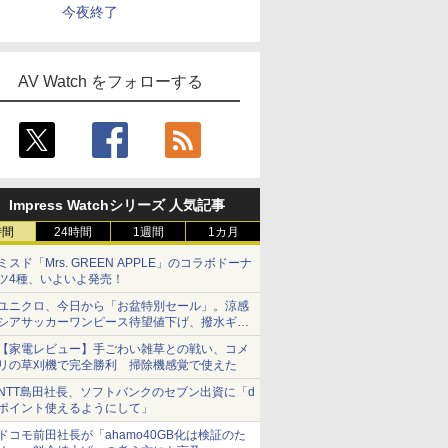
今夜終了
AV Watch をフォローする
Impress Watchシリーズ 人気記事
時間
24時間
1週間
1カ月
ミスド「Mrs. GREEN APPLE」のコラボドーナ
ツ4種、いよいよ発売！
ユニクロ、今日から「お盆特別セール」。涼感
シアサッカーワンピース待望値下げ、撥水ギア
ショーツは1990円に
【家電レビュー】手ごわい雑草との戦い、コメ
リの草刈機で完全勝利 掃除機感覚で使えた
NTT島田社長、ソフトバンクのセブン出資に「d
ポイント使えるようにして」
ドコモ前田社長が「ahamo40GB化は検証のた