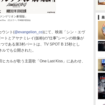
ァンゲリオン劇場版」
最
ect Eva. (C)カラー／EVA製作委員会
カウント(
@evangelion_co
)にて、映画「シン・エヴ
ートとアヤナミレイ(仮称)の“仕事”シーンの映像が
である第3村パートは、TV SPOT B 15秒とし
ンネルでも公開された。
ルが歌う主題歌「One Last Kiss」にあわせ、