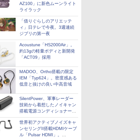
AZ100」に新色ムーンライト
ライラック
「借りぐらしのアリエッテ
ィ」日テレで今夜。3週連続
ジブリの第一夜
Acoustune「HS2000Air」。
約13gの軽量ボディと新開発
「ACT09」採用
MADOO、Ortho搭載の限定
IEM「Typ624」。密度感ある
低音と抜けの良い中高音域
SilentPower、軍事レーダー
技術から着想したノイキャン
搭載電源コンディショナー
「AC iPurifier2」
世界初アクティブノイズキャ
ンセリングII搭載HDMIケーブ
ル「Pulsar HDMI」。