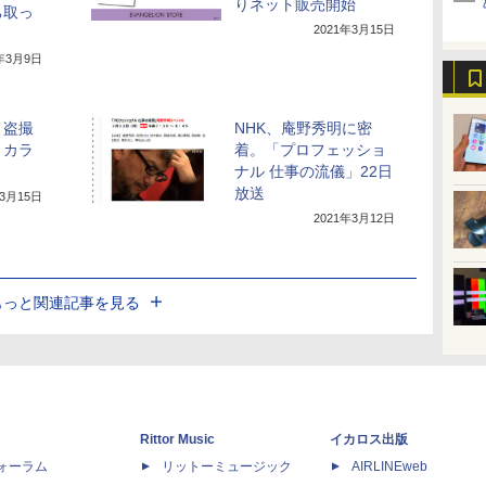
りネット販売開始
ち取っ
2021年3月15日
1年3月9日
」盗撮
NHK、庵野秀明に密
。カラ
着。「プロフェッショ
」
ナル 仕事の流儀」22日
放送
年3月15日
2021年3月12日
もっと関連記事を見る
Rittor Music
イカロス出版
dフォーラム
リットーミュージック
AIRLINEweb