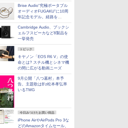
SilentPowerから
Brise Audio“究極ポータブル
オーディオFUGAKU”に10周
年記念モデル。経路を
NISHIKIで統一。400万円
Cambridge Audio、ブックシ
ェルフスピーカなど8製品を
一挙発売
トピック
キヤノン「EOS R6 V」の使
命とは? スチル機とシネマ機
の間に広がる動画ニーズ
9月公開「八つ墓村」本予
告。主題歌はB'z松本孝弘率
いるTMG
今日みつけたお買い得品
iPhone AirやAirPods Pro 3な
どのAmazonタイムセール、