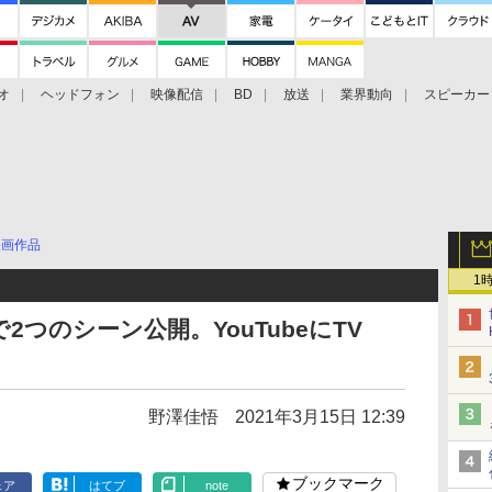
オ
ヘッドフォン
映像配信
BD
放送
業界動向
スピーカー
ェクタ
PS4
BDプレーヤー
映像配信
BD
映画作品
1
で2つのシーン公開。YouTubeにTV
野澤佳悟
2021年3月15日 12:39
ブックマーク
ェア
はてブ
note