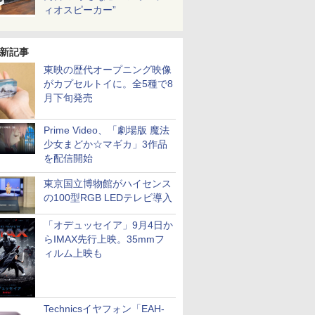
ィオスピーカー”
新記事
東映の歴代オープニング映像
がカプセルトイに。全5種で8
月下旬発売
Prime Video、「劇場版 魔法
少女まどか☆マギカ」3作品
を配信開始
東京国立博物館がハイセンス
の100型RGB LEDテレビ導入
「オデュッセイア」9月4日か
らIMAX先行上映。35mmフ
ィルム上映も
Technicsイヤフォン「EAH-