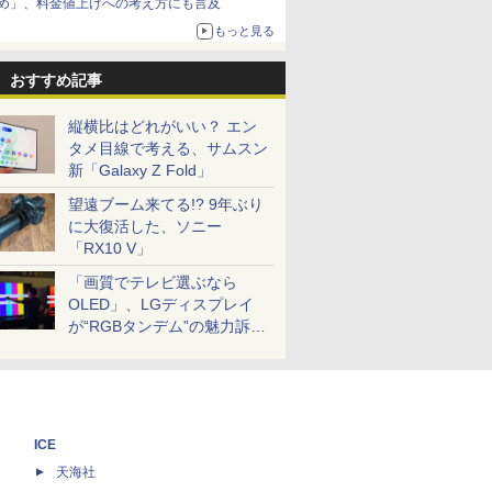
め」、料金値上げへの考え方にも言及
もっと見る
おすすめ記事
縦横比はどれがいい？ エン
タメ目線で考える、サムスン
新「Galaxy Z Fold」
望遠ブーム来てる!? 9年ぶり
に大復活した、ソニー
「RX10 V」
「画質でテレビ選ぶなら
OLED」、LGディスプレイ
が“RGBタンデム”の魅力訴
求。液晶とのガチ比較も
ICE
天海社