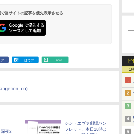
 検索で当サイトの記事を優先表示させる
ェア
はてブ
note
1
elion_co)
シン・エヴァ劇場パン
フレット、本日18時よ
深夜2