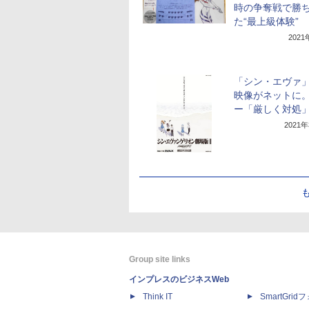
時の争奪戦で勝
た“最上級体験”
202
「シン・エヴァ
映像がネットに
ー「厳しく対処
2021
Group site links
インプレスのビジネスWeb
Think IT
SmartGri