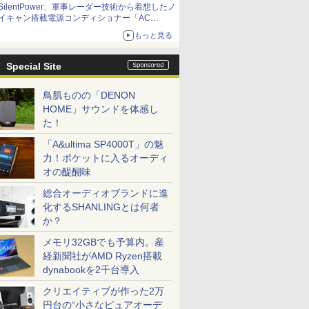
SilentPower、軍事レーダー技術から着想したノ
イキャン搭載電源コンディショナー「AC
iPurifier2」
もっと見る
Special Site
鳥肌ものの「DENON
HOME」サウンドを体感し
た！
「A&ultima SP4000T」の魅
力！ポケットに入るオーディ
オの醍醐味
総合オーディオブランドに進
化するSHANLINGとは何者
か？
メモリ32GBでも予算内。産
経新聞社がAMD Ryzen搭載
dynabookを2千台導入
クリエイティブが作った2万
円台の“小さなピュアオーデ