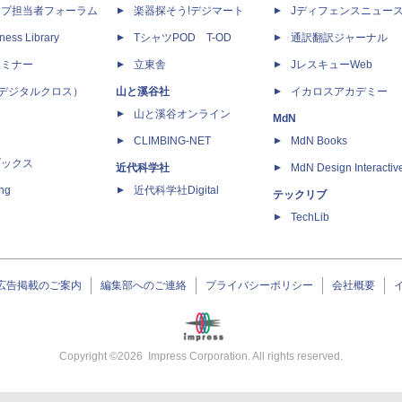
ップ担当者フォーラム
楽器探そう!デジマート
Jディフェンスニュー
ness Library
TシャツPOD T-OD
通訳翻訳ジャーナル
セミナー
立東舎
JレスキューWeb
 X（デジタルクロス）
山と溪谷社
イカロスアカデミー
山と溪谷オンライン
MdN
CLIMBING-NET
MdN Books
ブックス
近代科学社
MdN Design Interactiv
ing
近代科学社Digital
テックリブ
TechLib
広告掲載のご案内
編集部へのご連絡
プライバシーポリシー
会社概要
Copyright ©
2026
Impress Corporation. All rights reserved.