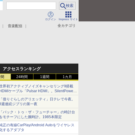
ログイン
Impress サイト
全カテゴリ
音楽配信
アクセスランキング
時間
24時間
1週間
1カ月
世界初アクティブノイズキャンセリングII搭載
HDMIケーブル「Pulsar HDMI」。SilentPower
から
「借りぐらしのアリエッティ」日テレで今夜。
3週連続ジブリの第一夜
「バック・トゥ・ザ・フューチャー」の時計台
をモチーフにした腕時計。1985本限定
純正の有線CarPlay/Android Autoをワイヤレス
化するアダプタ