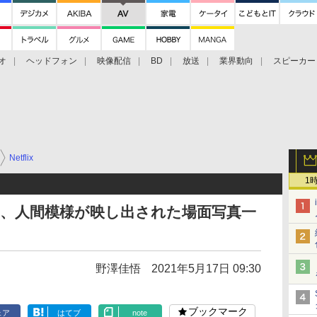
オ
ヘッドフォン
映像配信
BD
放送
業界動向
スピーカー
ェクタ
PS4
BDプレーヤー
映像配信
BD
Netflix
1
」、人間模様が映し出された場面写真一
野澤佳悟
2021年5月17日 09:30
ブックマーク
ェア
はてブ
note