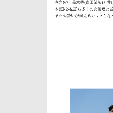
孝之)や、黒木香(森田望智)と
木(恒松祐里)ら多くの女優達
まらぬ勢いが伺えるカットとな