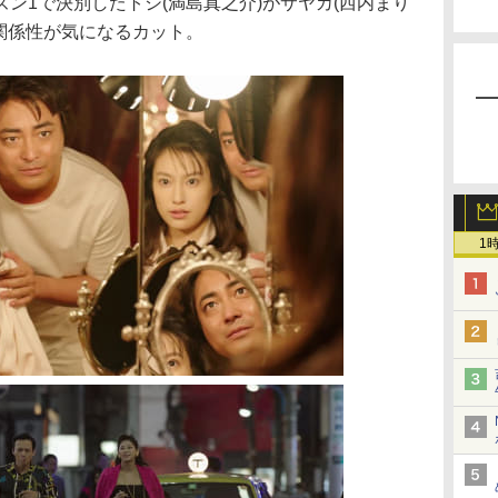
ン1で決別したトシ(満島真之介)がサヤカ(西内まり
関係性が気になるカット。
1