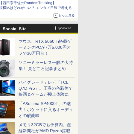
【西田宗千佳のRandomTracking】
縦横比はどれがいい？ エンタメ目線で考える、
サムスン新「Galaxy Z Fold」
もっと見る
Special Site
マウス、RTX 5060 Ti搭載ゲ
ーミングPCが7万5,000円オ
フで30万円台！
ソニーミラーレス一眼の大特
集！ 見どころ記事まとめ
ハイグレードテレビ「TCL
Q7D Pro」。圧巻の色彩美で
映画＆ゲームが極上体験に
「A&ultima SP4000T」の魅
力！ポケットに入るオーディ
オの醍醐味
メモリ32GBでも予算内。産
経新聞社がAMD Ryzen搭載