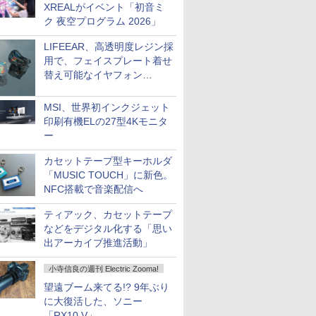
XREALがイベント「初音ミ
ク 夜空プログラム 2026」
LIFEEAR、高透明度レジン採
用で、フェイスプレート着せ
替え可能なイヤフォン
「Nova Shell」
MSI、世界初インクジェット
印刷有機ELの27型4Kモニタ
ー
カセットテープ型キーホルダ
「MUSIC TOUCH」に新色。
NFC搭載で音楽配信へ
ティアック、カセットテープ
などをデジタル化する「思い
出アーカイブ推進活動」
小寺信良の週刊 Electric Zooma!
望遠ブーム来てる!? 9年ぶり
に大復活した、ソニー
「RX10 V」