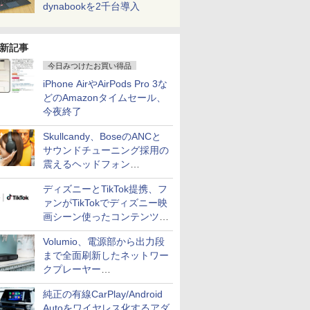
dynabookを2千台導入
新記事
今日みつけたお買い得品
iPhone AirやAirPods Pro 3な
どのAmazonタイムセール、
今夜終了
Skullcandy、BoseのANCと
サウンドチューニング採用の
震えるヘッドフォン
「Crusher 1080 ANC」
ディズニーとTikTok提携、フ
ァンがTikTokでディズニー映
画シーン使ったコンテンツ制
作、Disney+にも配信
Volumio、電源部から出力段
まで全面刷新したネットワー
クプレーヤー
「Primo（2026）」
純正の有線CarPlay/Android
Autoをワイヤレス化するアダ