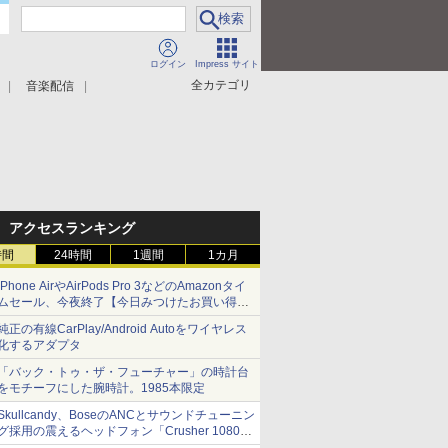
ログイン
Impress サイト
全カテゴリ
音楽配信
アクセスランキング
時間
24時間
1週間
1カ月
iPhone AirやAirPods Pro 3などのAmazonタイ
ムセール、今夜終了【今日みつけたお買い得
品】
純正の有線CarPlay/Android Autoをワイヤレス
化するアダプタ
「バック・トゥ・ザ・フューチャー」の時計台
をモチーフにした腕時計。1985本限定
Skullcandy、BoseのANCとサウンドチューニン
グ採用の震えるヘッドフォン「Crusher 1080
ANC」