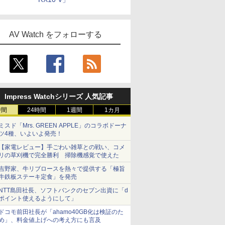
AV Watch をフォローする
Impress Watchシリーズ 人気記事
時間
24時間
1週間
1カ月
ミスド「Mrs. GREEN APPLE」のコラボドーナ
ツ4種、いよいよ発売！
【家電レビュー】手ごわい雑草との戦い、コメ
リの草刈機で完全勝利 掃除機感覚で使えた
吉野家、牛リブロースを熱々で提供する「極旨
牛鉄板ステーキ定食」を発売
NTT島田社長、ソフトバンクのセブン出資に「d
ポイント使えるようにして」
ドコモ前田社長が「ahamo40GB化は検証のた
め」、料金値上げへの考え方にも言及