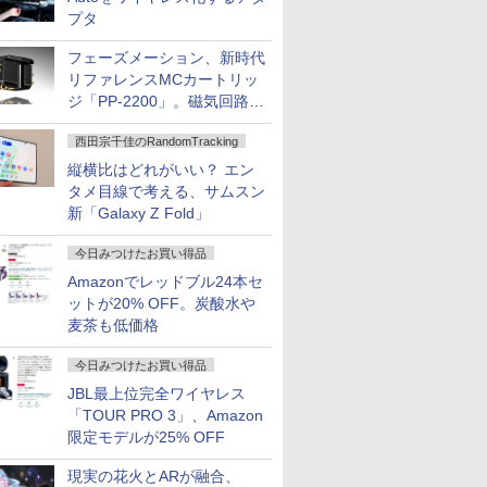
プタ
フェーズメーション、新時代
リファレンスMCカートリッ
ジ「PP-2200」。磁気回路や
ハウジングを根本から見直し
西田宗千佳のRandomTracking
縦横比はどれがいい？ エン
タメ目線で考える、サムスン
新「Galaxy Z Fold」
今日みつけたお買い得品
Amazonでレッドブル24本セ
ットが20% OFF。炭酸水や
麦茶も低価格
今日みつけたお買い得品
JBL最上位完全ワイヤレス
「TOUR PRO 3」、Amazon
限定モデルが25% OFF
現実の花火とARが融合、