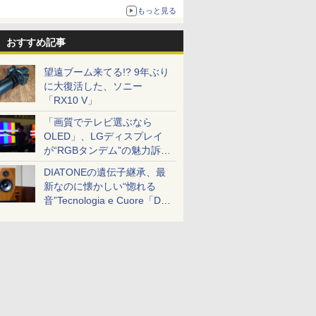
もっと見る
おすすめ記事
望遠ブーム来てる!? 9年ぶり
に大復活した、ソニー
「RX10 V」
「画質でテレビ選ぶなら
OLED」、LGディスプレイ
が“RGBタンデム”の魅力訴
求。液晶とのガチ比較も
DIATONEの遺伝子継承、最
新なのに懐かしい“惚れる
音”Tecnologia e Cuore「DS-
TC52B」を聴く