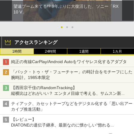
望遠ブーム来てる!? 9年ぶりに大復活した、ソニー「RX
10 V」
●
●
●
アクセスランキング
1時間
24時間
1週間
1カ月
純正の有線CarPlay/Android Autoをワイヤレス化するアダプタ
「バック・トゥ・ザ・フューチャー」の時計台をモチーフにした
腕時計。1985本限定
【西田宗千佳のRandomTracking】
縦横比はどれがいい？ エンタメ目線で考える、サムスン新
「Galaxy Z Fold」
ティアック、カセットテープなどをデジタル化する「思い出アー
カイブ推進活動」
【レビュー】
DIATONEの遺伝子継承、最新なのに懐かしい“惚れる
音”Tecnologia e Cuore「DS-TC52B」を聴く