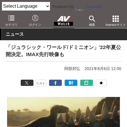
Powered by
Translate
AV Watch
コンテンツ・サービス
映画
映画作品
カテゴリ
ログイン
検索
Impressサイト
ニュース
「ジュラシック・ワールド/ドミニオン」'22年夏公
開決定。IMAX先行映像も
阿部邦弘
2021年8月6日 12:00
リスト