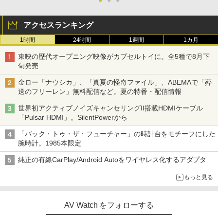
アクセスランキング
1時間
24時間
1週間
1カ月
東映の歴代オープニング映像がカプセルトイに。全5種で8月下
旬発売
金ロー「ナウシカ」、「真夏の怪奇ファイル」、ABEMAで「葬
送のフリーレン」無料配信など。夏の特番・配信情報
世界初アクティブノイズキャンセリングII搭載HDMIケーブル
「Pulsar HDMI」。SilentPowerから
「バック・トゥ・ザ・フューチャー」の時計台をモチーフにした
腕時計。1985本限定
純正の有線CarPlay/Android Autoをワイヤレス化するアダプタ
もっと見る
AV Watch をフォローする