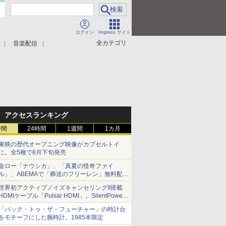
ログイン
Impress サイト
全カテゴリ
音楽配信
アクセスランキング
時間
24時間
1週間
1カ月
東映の歴代オープニング映像がカプセルトイ
に。全5種で8月下旬発売
金ロー「ナウシカ」、「真夏の怪奇ファイ
ル」、ABEMAで「葬送のフリーレン」無料配信
など。夏の特番・配信情報
世界初アクティブノイズキャンセリングII搭載
HDMIケーブル「Pulsar HDMI」。SilentPower
から
「バック・トゥ・ザ・フューチャー」の時計台
をモチーフにした腕時計。1985本限定