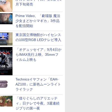
月下旬発売
Prime Video、「劇場版 魔法
少女まどか☆マギカ」3作品
を配信開始
東京国立博物館がハイセンス
の100型RGB LEDテレビ導入
「オデュッセイア」9月4日か
らIMAX先行上映。35mmフ
ィルム上映も
Technicsイヤフォン「EAH-
AZ100」に新色ムーンライト
ライラック
「借りぐらしのアリエッテ
ィ」日テレで今夜。3週連続
ジブリの第一夜