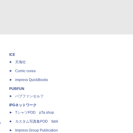
ICE
天海社
ス
Comic curea
impress QuickBooks
PUBFUN
パブファンセルフ
IPGネットワーク
TシャツPOD pTa.shop
カスタム写真集POD fabli
e
Impress Group Publication