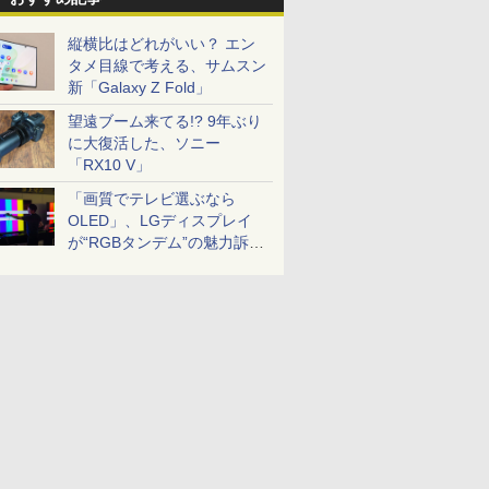
縦横比はどれがいい？ エン
タメ目線で考える、サムスン
新「Galaxy Z Fold」
望遠ブーム来てる!? 9年ぶり
に大復活した、ソニー
「RX10 V」
「画質でテレビ選ぶなら
OLED」、LGディスプレイ
が“RGBタンデム”の魅力訴
求。液晶とのガチ比較も