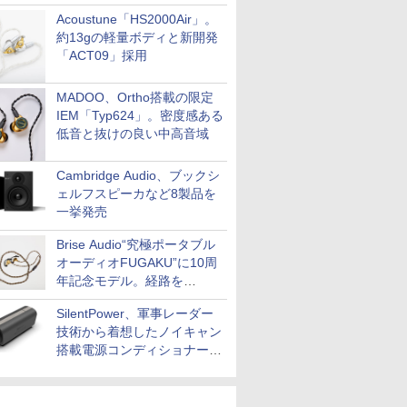
Acoustune「HS2000Air」。
約13gの軽量ボディと新開発
「ACT09」採用
MADOO、Ortho搭載の限定
IEM「Typ624」。密度感ある
低音と抜けの良い中高音域
Cambridge Audio、ブックシ
ェルフスピーカなど8製品を
一挙発売
Brise Audio“究極ポータブル
オーディオFUGAKU”に10周
年記念モデル。経路を
NISHIKIで統一。400万円
SilentPower、軍事レーダー
技術から着想したノイキャン
搭載電源コンディショナー
「AC iPurifier2」