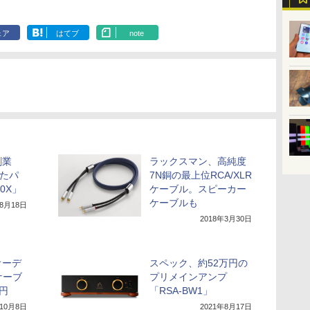
ェア
はてブ
note
創業
ラックスマン、高純度
えたパ
7N銅の最上位RCA/XLR
0X」
ケーブル。スピーカー
ケーブルも
年8月18日
2018年3月30日
オーデ
スペック、約52万円の
ケーブ
プリメインアンプ
0円
「RSA-BW1」
年10月8日
2021年8月17日