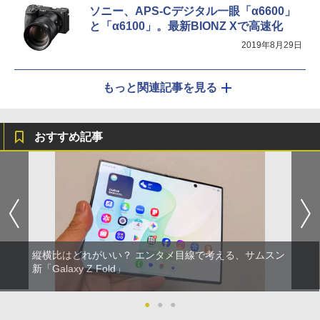
ソニー、APS-Cデジタル一眼「α6600」
と「α6100」。最新BIONZ Xで高速化
2019年8月29日
もっと関連記事を見る
おすすめ記事
縦横比はどれがいい？ エンタメ目線で考える、サムスン
新「Galaxy Z Fold」
●
●
●