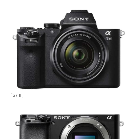
「α7 II」