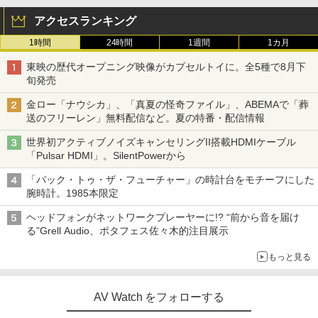
アクセスランキング
1時間
24時間
1週間
1カ月
東映の歴代オープニング映像がカプセルトイに。全5種で8月下
旬発売
金ロー「ナウシカ」、「真夏の怪奇ファイル」、ABEMAで「葬
送のフリーレン」無料配信など。夏の特番・配信情報
世界初アクティブノイズキャンセリングII搭載HDMIケーブル
「Pulsar HDMI」。SilentPowerから
「バック・トゥ・ザ・フューチャー」の時計台をモチーフにした
腕時計。1985本限定
ヘッドフォンがネットワークプレーヤーに!? “前から音を届け
る”Grell Audio、ポタフェス佐々木的注目展示
もっと見る
AV Watch をフォローする