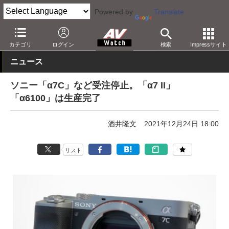
Powered by
Translate
AV Watch
製品
デジタルカメラ
ソニー
カテゴリ
ログイン
検索
Impressサイト
ニュース
ソニー「α7C」など受注停止。「α7 II」
「α6100」は生産完了
酒井隆文
2021年12月24日 18:00
リスト