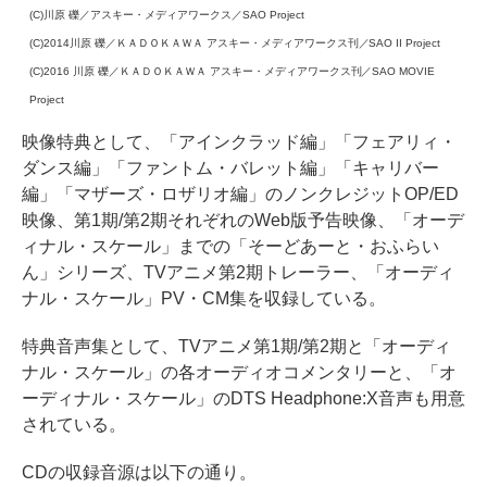
(C)川原 礫／アスキー・メディアワークス／SAO Project
(C)2014川原 礫／ＫＡＤＯＫＡＷＡ アスキー・メディアワークス刊／SAO II Project
(C)2016 川原 礫／ＫＡＤＯＫＡＷＡ アスキー・メディアワークス刊／SAO MOVIE
Project
映像特典として、「アインクラッド編」「フェアリィ・
ダンス編」「ファントム・バレット編」「キャリバー
編」「マザーズ・ロザリオ編」のノンクレジットOP/ED
映像、第1期/第2期それぞれのWeb版予告映像、「オーデ
ィナル・スケール」までの「そーどあーと・おふらい
ん」シリーズ、TVアニメ第2期トレーラー、「オーディ
ナル・スケール」PV・CM集を収録している。
特典音声集として、TVアニメ第1期/第2期と「オーディ
ナル・スケール」の各オーディオコメンタリーと、「オ
ーディナル・スケール」のDTS Headphone:X音声も用意
されている。
CDの収録音源は以下の通り。