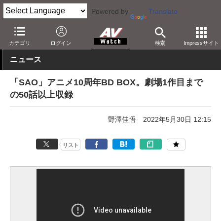
Powered by
Translate
AV Watch
コンテンツ・サービス
BD/DVD
カテゴリ
ログイン
検索
Impressサイト
ニュース
「SAO」アニメ10周年BD BOX。劇場1作目まで
の50話以上収録
野澤佳悟
2022年5月30日 12:15
リスト