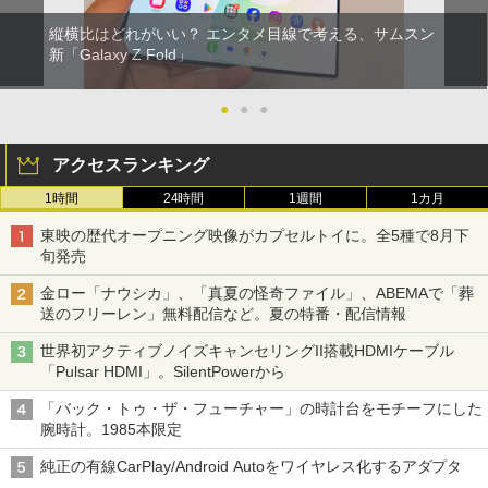
縦横比はどれがいい？ エンタメ目線で考える、サムスン
新「Galaxy Z Fold」
●
●
●
アクセスランキング
1時間
24時間
1週間
1カ月
東映の歴代オープニング映像がカプセルトイに。全5種で8月下
旬発売
金ロー「ナウシカ」、「真夏の怪奇ファイル」、ABEMAで「葬
送のフリーレン」無料配信など。夏の特番・配信情報
世界初アクティブノイズキャンセリングII搭載HDMIケーブル
「Pulsar HDMI」。SilentPowerから
「バック・トゥ・ザ・フューチャー」の時計台をモチーフにした
腕時計。1985本限定
純正の有線CarPlay/Android Autoをワイヤレス化するアダプタ