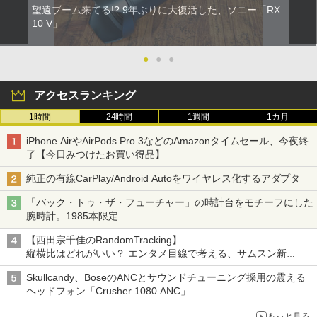
望遠ブーム来てる!? 9年ぶりに大復活した、ソニー「RX
10 V」
●
●
●
アクセスランキング
1時間
24時間
1週間
1カ月
iPhone AirやAirPods Pro 3などのAmazonタイムセール、今夜終
了【今日みつけたお買い得品】
純正の有線CarPlay/Android Autoをワイヤレス化するアダプタ
「バック・トゥ・ザ・フューチャー」の時計台をモチーフにした
腕時計。1985本限定
【西田宗千佳のRandomTracking】
縦横比はどれがいい？ エンタメ目線で考える、サムスン新
「Galaxy Z Fold」
Skullcandy、BoseのANCとサウンドチューニング採用の震える
ヘッドフォン「Crusher 1080 ANC」
もっと見る