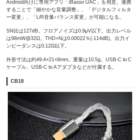
Android向けに専用アプリ「iBasso UAC」を用意。連携
することで「細やかな音量調整」、「デジタルフィルタ
ー変更」、「L/R音量バランス変更」が可能になる。
SN比は127dB。フロアノイズは0.9μV以下。出力レベル
は98mW@32Ω。THD+Nは0.00022％(-114dB)。出力イ
ンピーダンスは0.12Ω以下。
外形寸法は約49.4×21×8mm。重量は10.5g。USB-C to C
ケーブル、USB-C to Aアダプタなどが付属する。
CB18