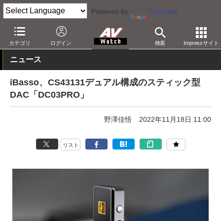
Powered by
Translate
AV Watch
製品
USB DAC
その他
カテゴリ
ログイン
検索
Impressサイト
ニュース
iBasso、CS43131デュアル構成のスティック型
DAC「DC03PRO」
野澤佳悟
2022年11月18日 11:00
リスト