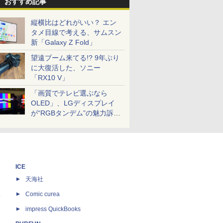
おすすめ記事
縦横比はどれがいい？ エン
タメ目線で考える、サムスン
新「Galaxy Z Fold」
望遠ブーム来てる!? 9年ぶり
に大復活した、ソニー
「RX10 V」
「画質でテレビ選ぶなら
OLED」、LGディスプレイ
が“RGBタンデム”の魅力訴
求。液晶とのガチ比較も
ICE
天海社
ス
Comic curea
impress QuickBooks