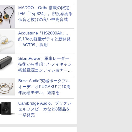
MADOO、Ortho搭載の限定
IEM「Typ624」。密度感ある
低音と抜けの良い中高音域
Acoustune「HS2000Air」。
約13gの軽量ボディと新開発
「ACT09」採用
SilentPower、軍事レーダー
技術から着想したノイキャン
搭載電源コンディショナー
「AC iPurifier2」
Brise Audio“究極ポータブル
オーディオFUGAKU”に10周
年記念モデル。経路を
NISHIKIで統一。400万円
Cambridge Audio、ブックシ
ェルフスピーカなど8製品を
一挙発売