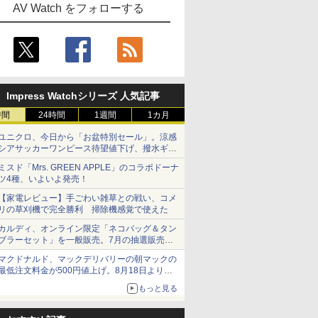
AV Watch をフォローする
Impress Watchシリーズ 人気記事
時間
24時間
1週間
1カ月
ユニクロ、今日から「お盆特別セール」。涼感
シアサッカーワンピース待望値下げ、撥水ギア
ショーツは1990円に
ミスド「Mrs. GREEN APPLE」のコラボドーナ
ツ4種、いよいよ発売！
【家電レビュー】手ごわい雑草との戦い、コメ
リの草刈機で完全勝利 掃除機感覚で使えた
カルディ、オンライン限定「ネコバッグ＆タン
ブラーセット」を一般販売。7月の抽選販売の
当選無効分
マクドナルド、マックデリバリーの朝マックの
最低注文料金が500円値上げ。8月18日より
1,500円から受付
もっと見る