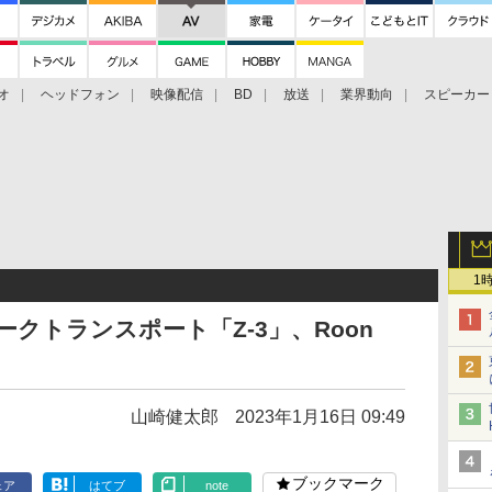
オ
ヘッドフォン
映像配信
BD
放送
業界動向
スピーカー
ェクタ
PS4
BDプレーヤー
映像配信
BD
1
ワークトランスポート「Z-3」、Roon
山崎健太郎
2023年1月16日 09:49
ブックマーク
ェア
はてブ
note