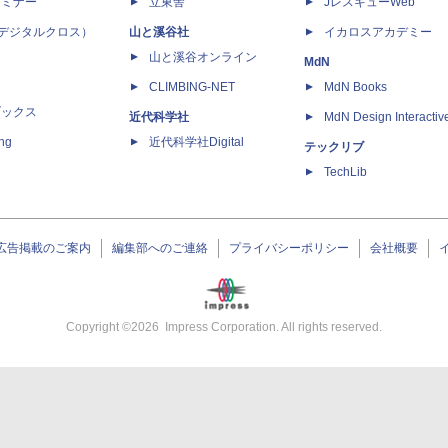
セミナー
立東舎
JレスキューWeb
 X（デジタルクロス）
山と溪谷社
イカロスアカデミー
山と溪谷オンライン
MdN
CLIMBING-NET
MdN Books
ブックス
近代科学社
MdN Design Interactiv
ing
近代科学社Digital
テックリブ
TechLib
広告掲載のご案内
編集部へのご連絡
プライバシーポリシー
会社概要
Copyright ©
2026
Impress Corporation. All rights reserved.