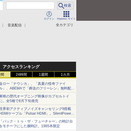
ログイン
Impress サイト
全カテゴリ
音楽配信
アクセスランキング
時間
24時間
1週間
1カ月
金ロー「ナウシカ」、「真夏の怪奇ファイ
ル」、ABEMAで「葬送のフリーレン」無料配信
など。夏の特番・配信情報
東映の歴代オープニング映像がカプセルトイ
に。全5種で8月下旬発売
世界初アクティブノイズキャンセリングII搭載
HDMIケーブル「Pulsar HDMI」。SilentPower
から
「バック・トゥ・ザ・フューチャー」の時計台
をモチーフにした腕時計。1985本限定