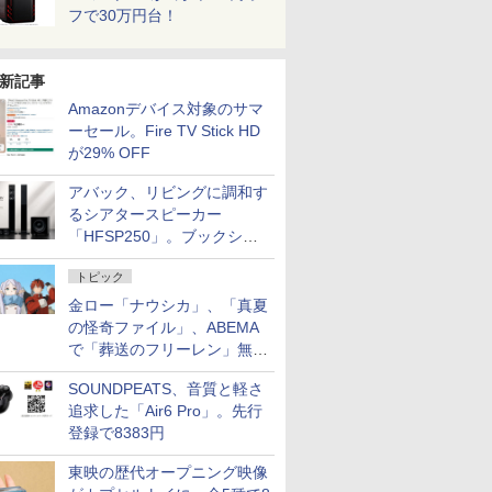
フで30万円台！
新記事
Amazonデバイス対象のサマ
ーセール。Fire TV Stick HD
が29% OFF
アバック、リビングに調和す
るシアタースピーカー
「HFSP250」。ブックシェ
ルフはペア3万円以下
トピック
金ロー「ナウシカ」、「真夏
の怪奇ファイル」、ABEMA
で「葬送のフリーレン」無料
配信など。夏の特番・配信情
SOUNDPEATS、音質と軽さ
報
追求した「Air6 Pro」。先行
登録で8383円
東映の歴代オープニング映像