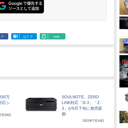
ェア
はてブ
note
330万
SOULNOTE、ZERO
K対応シ
LINK対応「D-3」「Z-
3」が9月下旬に発売延
期
年7月29日
2021年7月14日