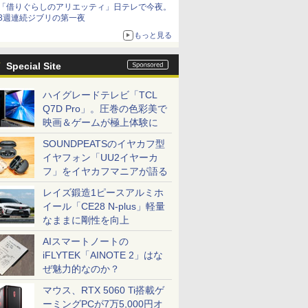
「借りぐらしのアリエッティ」日テレで今夜。
3週連続ジブリの第一夜
もっと見る
Special Site
ハイグレードテレビ「TCL
Q7D Pro」。圧巻の色彩美で
映画＆ゲームが極上体験に
SOUNDPEATSのイヤカフ型
イヤフォン「UU2イヤーカ
フ」をイヤカフマニアが語る
レイズ鍛造1ピースアルミホ
イール「CE28 N-plus」軽量
なままに剛性を向上
AIスマートノートの
iFLYTEK「AINOTE 2」はな
ぜ魅力的なのか？
マウス、RTX 5060 Ti搭載ゲ
ーミングPCが7万5,000円オ