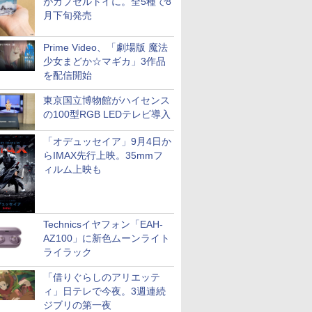
がカプセルトイに。全5種で8
月下旬発売
Prime Video、「劇場版 魔法
少女まどか☆マギカ」3作品
を配信開始
東京国立博物館がハイセンス
の100型RGB LEDテレビ導入
「オデュッセイア」9月4日か
らIMAX先行上映。35mmフ
ィルム上映も
Technicsイヤフォン「EAH-
AZ100」に新色ムーンライト
ライラック
「借りぐらしのアリエッテ
ィ」日テレで今夜。3週連続
ジブリの第一夜