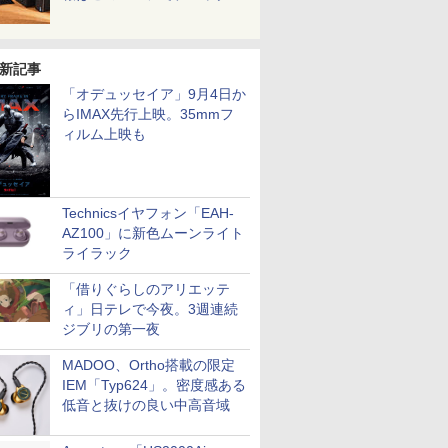
新記事
「オデュッセイア」9月4日か
らIMAX先行上映。35mmフ
ィルム上映も
Technicsイヤフォン「EAH-
AZ100」に新色ムーンライト
ライラック
「借りぐらしのアリエッテ
ィ」日テレで今夜。3週連続
ジブリの第一夜
MADOO、Ortho搭載の限定
IEM「Typ624」。密度感ある
低音と抜けの良い中高音域