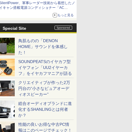
SilentPower、軍事レーダー技術から着想したノ
イキャン搭載電源コンディショナー「AC
iPurifier2」
もっと見る
Special Site
鳥肌ものの「DENON
HOME」サウンドを体感し
た！
SOUNDPEATSのイヤカフ型
イヤフォン「UU2イヤーカ
フ」をイヤカフマニアが語る
クリエイティブが作った2万
円台の“小さなピュアオーデ
ィオスピーカー”
総合オーディオブランドに進
化するSHANLINGとは何者
か？
性能の良いお得な中古PC情
報はこのページでチェック！