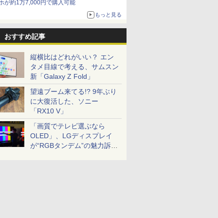
ホが約1万7,000円で購入可能
もっと見る
おすすめ記事
縦横比はどれがいい？ エン
タメ目線で考える、サムスン
新「Galaxy Z Fold」
望遠ブーム来てる!? 9年ぶり
に大復活した、ソニー
「RX10 V」
「画質でテレビ選ぶなら
OLED」、LGディスプレイ
が“RGBタンデム”の魅力訴
求。液晶とのガチ比較も