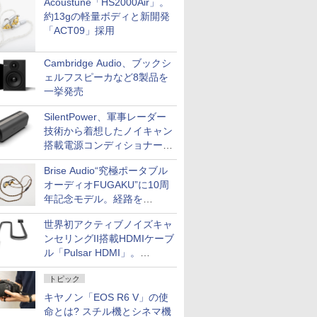
Acoustune「HS2000Air」。
約13gの軽量ボディと新開発
「ACT09」採用
Cambridge Audio、ブックシ
ェルフスピーカなど8製品を
一挙発売
SilentPower、軍事レーダー
技術から着想したノイキャン
搭載電源コンディショナー
「AC iPurifier2」
Brise Audio“究極ポータブル
オーディオFUGAKU”に10周
年記念モデル。経路を
NISHIKIで統一。400万円
世界初アクティブノイズキャ
ンセリングII搭載HDMIケーブ
ル「Pulsar HDMI」。
SilentPowerから
トピック
キヤノン「EOS R6 V」の使
命とは? スチル機とシネマ機