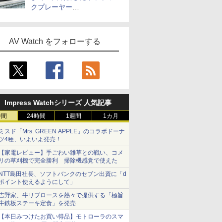
クプレーヤー
「Primo（2026）」
AV Watch をフォローする
Impress Watchシリーズ 人気記事
時間
24時間
1週間
1カ月
ミスド「Mrs. GREEN APPLE」のコラボドーナ
ツ4種、いよいよ発売！
【家電レビュー】手ごわい雑草との戦い、コメ
リの草刈機で完全勝利 掃除機感覚で使えた
NTT島田社長、ソフトバンクのセブン出資に「d
ポイント使えるようにして」
吉野家、牛リブロースを熱々で提供する「極旨
牛鉄板ステーキ定食」を発売
【本日みつけたお買い得品】モトローラのスマ