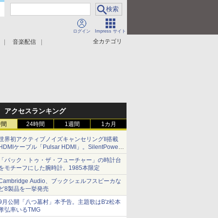
ログイン
Impress サイト
全カテゴリ
音楽配信
アクセスランキング
時間
24時間
1週間
1カ月
世界初アクティブノイズキャンセリングII搭載
HDMIケーブル「Pulsar HDMI」。SilentPower
から
「バック・トゥ・ザ・フューチャー」の時計台
をモチーフにした腕時計。1985本限定
Cambridge Audio、ブックシェルフスピーカな
ど8製品を一挙発売
9月公開「八つ墓村」本予告。主題歌はB'z松本
孝弘率いるTMG