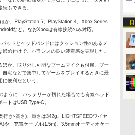
接続もできる。
Station 5、PlayStation 4、Xbox Series
iOS、Androidなど。なおXboxは有線接続のみ対応。
ヤーパッドとヘッドバンドにはクッション性のあるメ
な締め付けで、バランスの良い装着感を実現した。
るほか、取り外し可能なブームマイクも付属。ブー
、自宅などで集中してゲームをプレイするときに最
用に便利だという。
述のように、バッテリーが切れた場合でも有線ヘッド
はUSB Type-C。
×奥行き×高さ)、重さは342g。LIGHTSPEEDワイヤ
-A)や、充電ケーブル(1.5m)、3.5mmオーディオケー