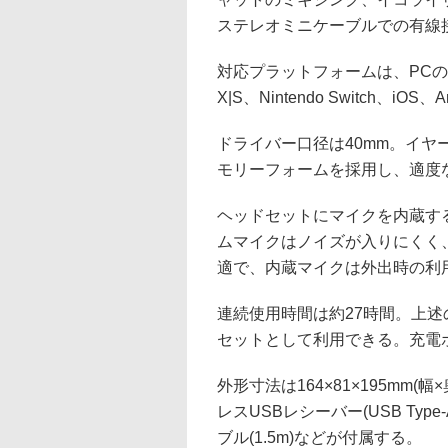
ステレオミニケーブルでの有線
対応プラットフォームは、PCのほか、Play
X|S、Nintendo Switch、
ドライバー口径は40mm。イ
モリーフォームを採用し、適度
ヘッドセットにマイクを内蔵す
ムマイクはノイズが入りにくく
適で、内蔵マイクは外出時の利
連続使用時間は約27時間。上
セットとして利用できる。充電ポート
外形寸法は164×81×195mm(幅
レスUSBレシーバー(USB Type
ブル(1.5m)などが付属する。