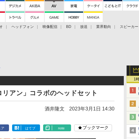
オ
ヘッドフォン
映像配信
BD
放送
業界動向
スピーカー
ェクタ
PS4
BDプレーヤー
映像配信
BD
グ
1
ロリアン」コラボのヘッドセット
酒井隆文
2023年3月1日 14:30
ブックマーク
ェア
はてブ
note