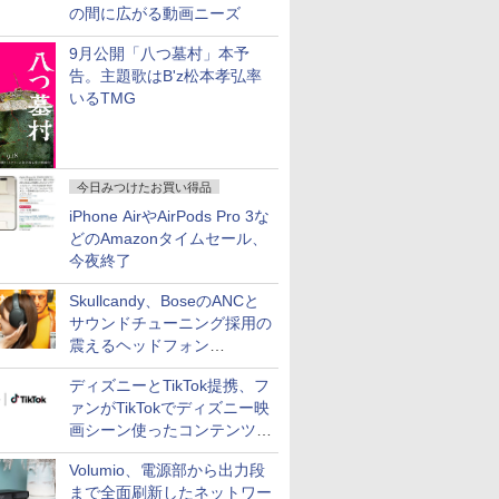
の間に広がる動画ニーズ
9月公開「八つ墓村」本予
告。主題歌はB'z松本孝弘率
いるTMG
今日みつけたお買い得品
iPhone AirやAirPods Pro 3な
どのAmazonタイムセール、
今夜終了
Skullcandy、BoseのANCと
サウンドチューニング採用の
震えるヘッドフォン
「Crusher 1080 ANC」
ディズニーとTikTok提携、フ
ァンがTikTokでディズニー映
画シーン使ったコンテンツ制
作、Disney+にも配信
Volumio、電源部から出力段
まで全面刷新したネットワー