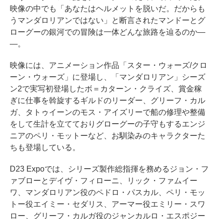
映像の中でも「あなたはヘルメットを脱いだ。だからも
うマンダロリアンではない」と断言されたマンドーとグ
ローグーの銀河での冒険は一体どんな旅路を辿るのか―
―。
映像には、アニメーション作品「スター・ウォーズ/クロ
ーン・ウォーズ」に登場し、「マンダロリアン」シーズ
ン2で実写初登場したボ＝カターン・クライズ、賞金稼
ぎに仕事を斡旋するギルドのリーダー、グリーフ・カル
ガ、タトゥイーンのモス・アイズリーで船の修理や整備
をして生計を立てておりグローグーの子守もするエンジ
ニアのペリ・モットーなど、お馴染みのキャラクターた
ちも登場している。
D23 Expoでは、シリーズ製作総指揮を務めるジョン・フ
ァブローとデイヴ・フィローニ、リック・ファムイー
ワ、マンダロリアン役のペドロ・パスカル、ペリ・モッ
トー役エイミー・セダリス、アーマー役エミリー・スワ
ロー、グリーフ・カルガ役のジャンカルロ・エスポジー