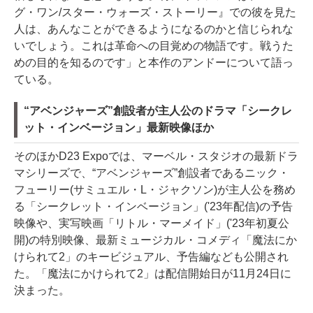
グ・ワン/スター・ウォーズ・ストーリー』での彼を見た
人は、あんなことができるようになるのかと信じられな
いでしょう。これは革命への目覚めの物語です。戦うた
めの目的を知るのです」と本作のアンドーについて語っ
ている。
“アベンジャーズ”創設者が主人公のドラマ「シークレ
ット・インベージョン」最新映像ほか
そのほかD23 Expoでは、マーベル・スタジオの最新ドラ
マシリーズで、“アベンジャーズ”創設者であるニック・
フューリー(サミュエル・L・ジャクソン)が主人公を務め
る「シークレット・インベージョン」('23年配信)の予告
映像や、実写映画「リトル・マーメイド」('23年初夏公
開)の特別映像、最新ミュージカル・コメディ「魔法にか
けられて2」のキービジュアル、予告編なども公開され
た。「魔法にかけられて2」は配信開始日が11月24日に
決まった。