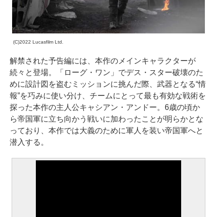
(C)2022 Lucasfilm Ltd.
解禁された予告編には、本作のメインキャラクターが
続々と登場。「ローグ・ワン」でデス・スター破壊のた
めに設計図を盗むミッションに挑んだ際、武器となる“情
報”を巧みに使い分け、チームにとって最も有効な戦術を
探った本作の主人公キャシアン・アンドー。6歳の頃か
ら帝国軍に立ち向かう戦いに加わったことが明らかとな
っており、本作では大義のために軍人を装い帝国軍へと
潜入する。