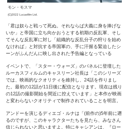
モン・モスマ
(C)2022 Lucasfilm Ltd.
「君は奴らと戦って死ぬ。それならば大義に身を捧げな
いか」と帝国に立ち向かおうとする初期の反乱軍、そし
てそんな反乱軍に対し「組織的な反乱分子の狩りを始め
なければ」と対抗する帝国軍の、手に汗握る緊迫したシ
ーンがふんだんに映し出された予告編となっている
イベントで、「スター・ウォーズ」のパネルに登壇した
ルーカスフィルムのキャスリーン社長は「このシリーズ
では、映画的なクオリティを維持し、24話を作りまし
た。最初の12話が11日後に配信となります。現在は残り
の12話の撮影開始を間近に控えています」と本作が映画
と変わらないクオリティで制作されていることを明言。
アンドーを演じるディエゴ・ルナは「(前作の)5年前に遡
るのですが、このキャラクターたちを見たら、みなさん
信じられないと思いますよ。特にキャシアンは、『ロー