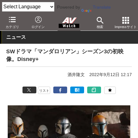
Powered by
Translate
AV Watch
コンテンツ・サービス
映像配信
Disney+
カテゴリ
ログイン
検索
Impressサイト
ニュース
SWドラマ「マンダロリアン」シーズン3の初映
像。Disney+
酒井隆文
2022年9月12日 12:17
リスト