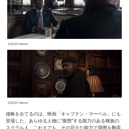
(C)2022 Marvel
(C)2022 Marvel
侵略を企てるのは、映画「キャプテン・マーベル」にも
登場した、あらゆる人物に“擬態”する能力のある種族の
スクラル人。これまでも、その厄介な能力で周囲を翻弄