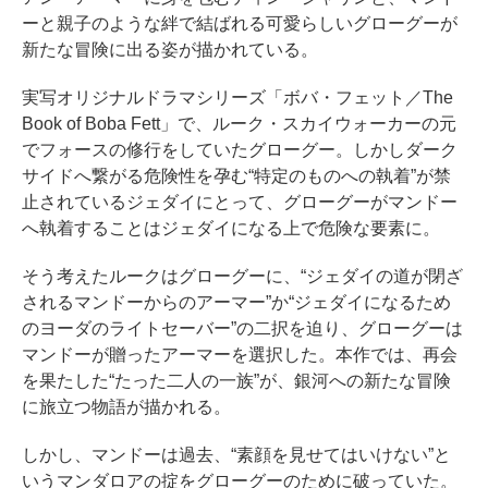
ーと親子のような絆で結ばれる可愛らしいグローグーが
新たな冒険に出る姿が描かれている。
実写オリジナルドラマシリーズ「ボバ・フェット／The
Book of Boba Fett」で、ルーク・スカイウォーカーの元
でフォースの修行をしていたグローグー。しかしダーク
サイドへ繋がる危険性を孕む“特定のものへの執着”が禁
止されているジェダイにとって、グローグーがマンドー
へ執着することはジェダイになる上で危険な要素に。
そう考えたルークはグローグーに、“ジェダイの道が閉ざ
されるマンドーからのアーマー”か“ジェダイになるため
のヨーダのライトセーバー”の二択を迫り、グローグーは
マンドーが贈ったアーマーを選択した。本作では、再会
を果たした“たった二人の一族”が、銀河への新たな冒険
に旅立つ物語が描かれる。
しかし、マンドーは過去、“素顔を見せてはいけない”と
いうマンダロアの掟をグローグーのために破っていた。