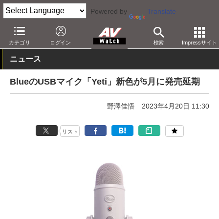
Powered by
Translate
AV Watch
製品
配信機器
カテゴリ
ログイン
検索
Impressサイト
ニュース
BlueのUSBマイク「Yeti」新色が5月に発売延期
野澤佳悟
2023年4月20日 11:30
リスト