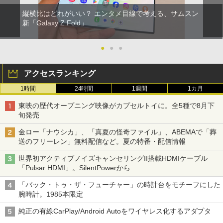
縦横比はどれがいい？ エンタメ目線で考える、サムスン
新「Galaxy Z Fold」
●
●
●
アクセスランキング
1時間
24時間
1週間
1カ月
東映の歴代オープニング映像がカプセルトイに。全5種で8月下
旬発売
金ロー「ナウシカ」、「真夏の怪奇ファイル」、ABEMAで「葬
送のフリーレン」無料配信など。夏の特番・配信情報
世界初アクティブノイズキャンセリングII搭載HDMIケーブル
「Pulsar HDMI」。SilentPowerから
「バック・トゥ・ザ・フューチャー」の時計台をモチーフにした
腕時計。1985本限定
純正の有線CarPlay/Android Autoをワイヤレス化するアダプタ