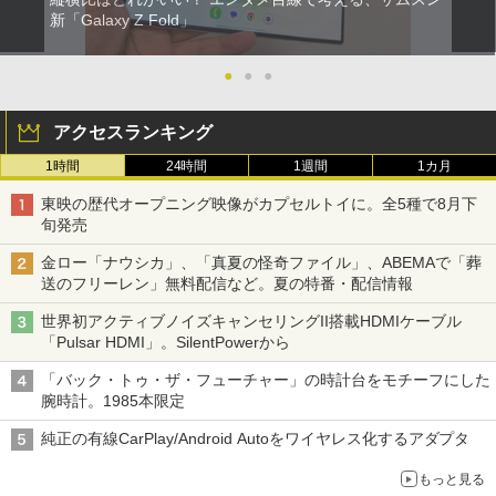
新「Galaxy Z Fold」
●
●
●
アクセスランキング
1時間
24時間
1週間
1カ月
東映の歴代オープニング映像がカプセルトイに。全5種で8月下
旬発売
金ロー「ナウシカ」、「真夏の怪奇ファイル」、ABEMAで「葬
送のフリーレン」無料配信など。夏の特番・配信情報
世界初アクティブノイズキャンセリングII搭載HDMIケーブル
「Pulsar HDMI」。SilentPowerから
「バック・トゥ・ザ・フューチャー」の時計台をモチーフにした
腕時計。1985本限定
純正の有線CarPlay/Android Autoをワイヤレス化するアダプタ
もっと見る