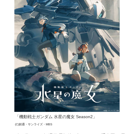
「機動戦士ガンダム 水星の魔女 Season2」
(C)創通・サンライズ・MBS