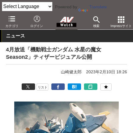
Powered by
Translate
AV Watch
コンテンツ・サービス
放送
その他
カテゴリ
ログイン
検索
Impressサイト
ニュース
4月放送「機動戦士ガンダム 水星の魔女
Season2」ティザービジュアル公開
山崎健太郎
2023年2月10日 18:26
リスト