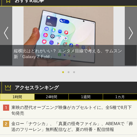
おすすめ記事
縦横比はどれがいい？ エンタメ目線で考える、サムスン
新「Galaxy Z Fold」
●
●
●
アクセスランキング
1時間
24時間
1週間
1カ月
東映の歴代オープニング映像がカプセルトイに。全5種で8月下
旬発売
金ロー「ナウシカ」、「真夏の怪奇ファイル」、ABEMAで「葬
送のフリーレン」無料配信など。夏の特番・配信情報