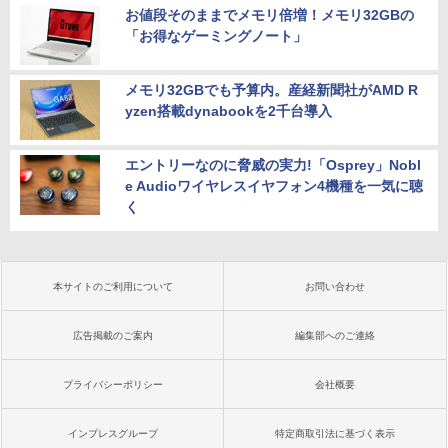
お値段そのままでメモリ倍増！メモリ32GBの
「お得なゲーミングノート」
メモリ32GBでも予算内。産経新聞社がAMD R
yzen搭載dynabookを2千台導入
エントリーなのに脅威の実力!「Osprey」Nobl
e Audioワイヤレスイヤフォン4機種を一気に聴
く
本サイトのご利用について
お問い合わせ
広告掲載のご案内
編集部へのご連絡
プライバシーポリシー
会社概要
インプレスグループ
特定商取引法に基づく表示