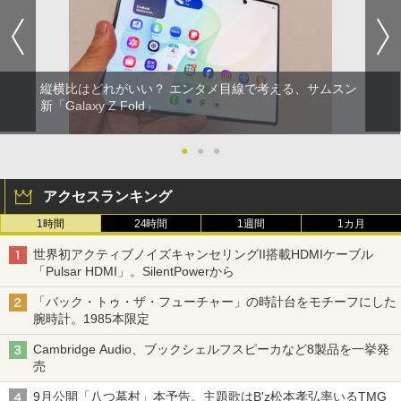
縦横比はどれがいい？ エンタメ目線で考える、サムスン
新「Galaxy Z Fold」
●
●
●
アクセスランキング
1時間
24時間
1週間
1カ月
世界初アクティブノイズキャンセリングII搭載HDMIケーブル
「Pulsar HDMI」。SilentPowerから
「バック・トゥ・ザ・フューチャー」の時計台をモチーフにした
腕時計。1985本限定
Cambridge Audio、ブックシェルフスピーカなど8製品を一挙発
売
9月公開「八つ墓村」本予告。主題歌はB'z松本孝弘率いるTMG