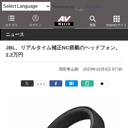
Powered by
Translate
AV Watch
製品
ヘッドフォン
JBL
カテゴリ
ログイン
検索
Impressサイト
ニュース
JBL、リアルタイム補正NC搭載のヘッドフォン。
2.2万円
増田隼山樹
2023年10月4日 07:00
リスト