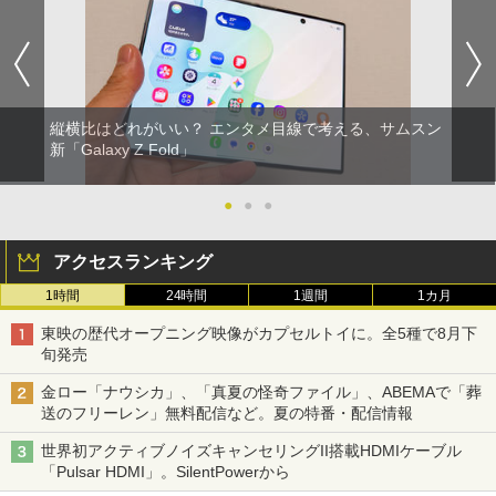
縦横比はどれがいい？ エンタメ目線で考える、サムスン
新「Galaxy Z Fold」
●
●
●
アクセスランキング
1時間
24時間
1週間
1カ月
東映の歴代オープニング映像がカプセルトイに。全5種で8月下
旬発売
金ロー「ナウシカ」、「真夏の怪奇ファイル」、ABEMAで「葬
送のフリーレン」無料配信など。夏の特番・配信情報
世界初アクティブノイズキャンセリングII搭載HDMIケーブル
「Pulsar HDMI」。SilentPowerから