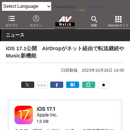
Powered by
Translate
AV Watch
製品
アプリ/ソフトウェア
カテゴリ
ログイン
検索
Impressサイト
ニュース
iOS 17.1公開 AirDropがネット経由で転送継続や
Music新機能
臼田勤哉
2023年10月26日 14:00
リスト